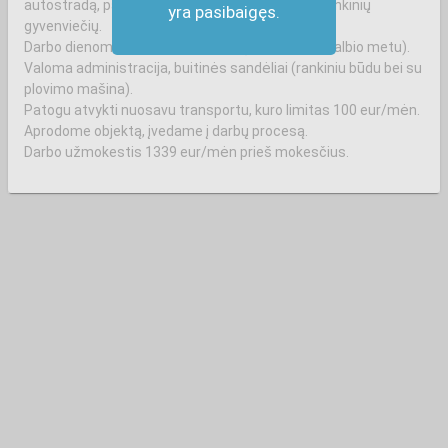
autostradą, patogu iš Maišiagalos, Širvintų ir aplinkinių
yra pasibaigęs.
gyvenviečių.
Darbo dienomis nuo 7 ar 8 val ryto (derinama pokalbio metu).
Valoma administracija, buitinės sandėliai (rankiniu būdu bei su
plovimo mašina).
Patogu atvykti nuosavu transportu, kuro limitas 100 eur/mėn.
Aprodome objektą, įvedame į darbų procesą.
Darbo užmokestis 1339 eur/mėn prieš mokesčius.