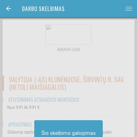
DARBO SKELBIMAS
bars
AINAVA UAB
VALYTOJA (-AS) KLONĖNUOSE, ŠIRVINTŲ R. SAV.
(NETOLI MAIŠIAGALOS)
ATLYGINIMAS ATSKAIČIUS MOKESČIUS
Nuo 941
iki 941
€
APRAŠYMAS
Siūlome darbą Valytojai (-ui), Klonėnai, Širvintų r., palei
Šio skelbimo galiojimas