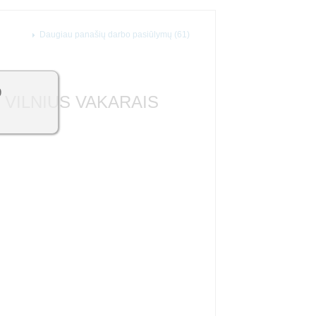
Daugiau panašių darbo pasiūlymų (61)
9
, VILNIUS VAKARAIS