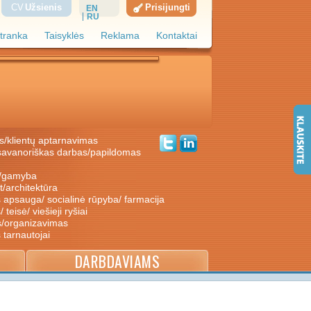
CV
Užsienis
Prisijungti
EN
RU
tranka
Taisyklės
Reklama
Kontaktai
s/klientų aptarnavimas
ė/gamyba
nt/architektūra
s apsauga/ socialinė rūpyba/ farmacija
/ teisė/ viešieji ryšiai
s/organizavimas
s tarnautojai
DARBDAVIAMS