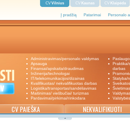
CV
Vilnius
CV
Kaunas
CV
Klaipėda
Į pradžią
Patarimai
Personalo a
administravimas/personalo valdymas
paslaugo
apsauga
praktika/savanoriškas darbas/papildomas
finansai/apskaita/draudimas
darbas
inžinerija/technologai
pramon
IT/telekomunikacijos/dizainas
statyba/
kvalifikuotas/ nekvalifikuotas darbas
sveikato
logistika/transportas/sandėliavimas
švietimas
maitinimas/ viešbučiai/ turizmas
valdyma
pardavimai/pirkimai/rinkodara
valstybė
CV PAIEŠKA
NEKVALIFIKUOTI