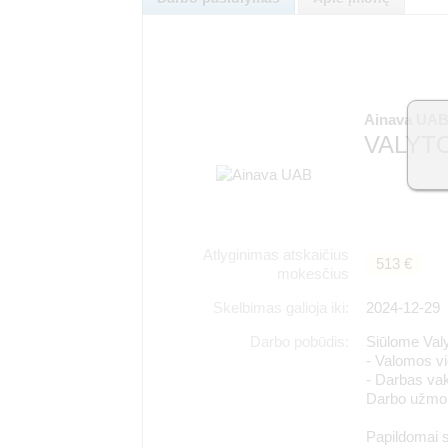
Ainava UA
VALYTO
Atlyginimas atskaičius
513 €
mokesčius
Skelbimas galioja iki:
2024-12-29
Darbo pobūdis:
Siūlome Valy
- Valomos vi
- Darbas vak
Darbo užmok
Papildomai s