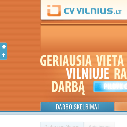
DARBO SKELBIMAI
Darbo pasiūlymas
Apie įmonę