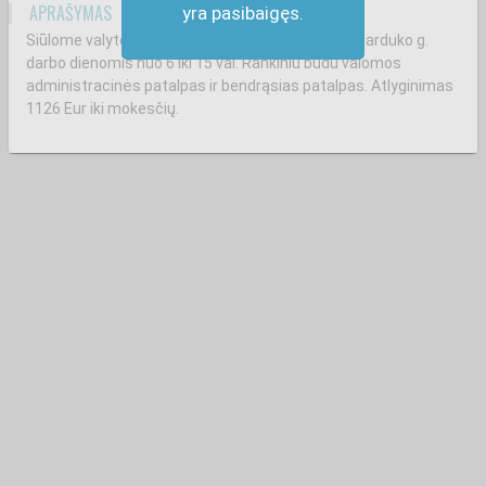
APRAŠYMAS
yra pasibaigęs.
Siūlome valytojos(-jo) darbą Naujamiestyje, Naugarduko g.
darbo dienomis nuo 6 iki 15 val. Rankiniu būdu valomos
administracinės patalpas ir bendrąsias patalpas. Atlyginimas
1126 Eur iki mokesčių.