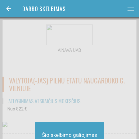
DARBO SKELBIMAS
bars
AINAVA UAB
VALYTOJA(-JAS) PILNU ETATU NAUGARDUKO G.
VILNIUJE
ATLYGINIMAS ATSKAIČIUS MOKESČIUS
Nuo 822
€
Šio skelbimo galiojimas