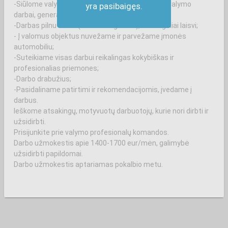
-Siūlome valymo darbus komandoje (kasdieniai valymo
yra pasibaigęs.
darbai, generaliniai)
-Darbas pilnu etatu (suderintu grafiku), savaitgaliai laisvi;
- Į valomus objektus nuvežame ir parvežame įmonės
automobiliu;
-Suteikiame visas darbui reikalingas kokybiškas ir
profesionalias priemones;
-Darbo drabužius;
-Pasidaliname patirtimi ir rekomendacijomis, įvedame į
darbus.
Ieškome atsakingų, motyvuotų darbuotojų, kurie nori dirbti ir
užsidirbti.
Prisijunkite prie valymo profesionalų komandos.
Darbo užmokestis apie 1400-1700 eur/mėn, galimybė
užsidirbti papildomai.
Darbo užmokestis aptariamas pokalbio metu.