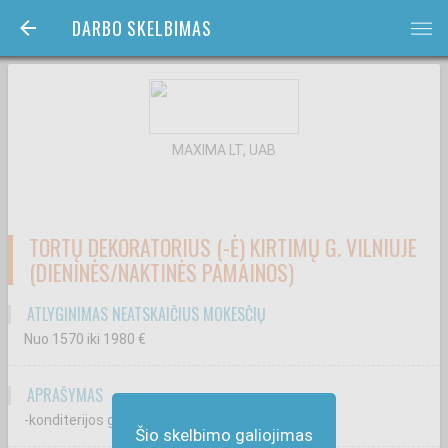
DARBO SKELBIMAS
bars
MAXIMA LT, UAB
TORTŲ DEKORATORIUS (-Ė) KIRTIMŲ G. VILNIUJE
(DIENINĖS/NAKTINĖS PAMAINOS)
ATLYGINIMAS NEATSKAIČIUS MOKESČIŲ
Nuo 1570
iki 1980
€
APRAŠYMAS
-konditerijos gaminių gamybą.
Šio skelbimo galiojimas