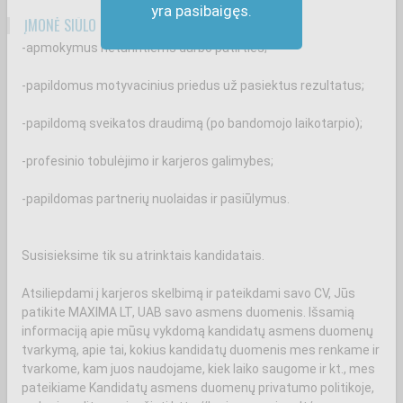
yra pasibaigęs.
ĮMONĖ SIŪLO
-apmokymus neturintiems darbo patirties;
-papildomus motyvacinius priedus už pasiektus rezultatus;
-papildomą sveikatos draudimą (po bandomojo laikotarpio);
-profesinio tobulėjimo ir karjeros galimybes;
-papildomas partnerių nuolaidas ir pasiūlymus.
Susisieksime tik su atrinktais kandidatais.
Atsiliepdami į karjeros skelbimą ir pateikdami savo CV, Jūs
patikite MAXIMA LT, UAB savo asmens duomenis. Išsamią
informaciją apie mūsų vykdomą kandidatų asmens duomenų
tvarkymą, apie tai, kokius kandidatų duomenis mes renkame ir
tvarkome, kam juos naudojame, kiek laiko saugome ir kt., mes
pateikiame Kandidatų asmens duomenų privatumo politikoje,