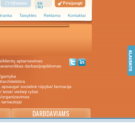
CV
Užsienis
Prisijungti
EN
RU
tranka
Taisyklės
Reklama
Kontaktai
s/klientų aptarnavimas
ė/gamyba
nt/architektūra
s apsauga/ socialinė rūpyba/ farmacija
/ teisė/ viešieji ryšiai
s/organizavimas
s tarnautojai
DARBDAVIAMS