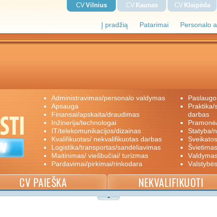
CV
Vilnius
CV
Kaunas
CV
Klaipėda
Į pradžią
Patarimai
Personalo a
administravimas/personalo valdymas
paslaugo
apsauga
praktika/savanoriškas darbas/papildomas
finansai/apskaita/draudimas
darbas
inžinerija/technologai
pramon
IT/telekomunikacijos/dizainas
statyba/
kvalifikuotas/ nekvalifikuotas darbas
sveikato
logistika/transportas/sandėliavimas
švietimas
maitinimas/ viešbučiai/ turizmas
valdyma
pardavimai/pirkimai/rinkodara
valstybė
CV PAIEŠKA
NEKVALIFIKUOTI