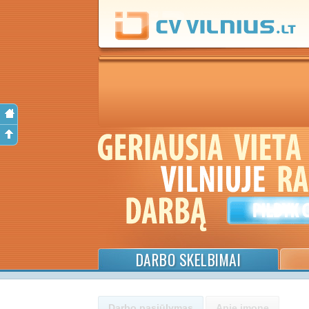
DARBO SKELBIMAI
Darbo pasiūlymas
Apie įmonę