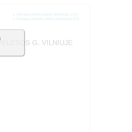
Visi šios įmonės darbo skelbimai (151)
Daugiau panašių darbo pasiūlymų (14)
3
ELESOS G. VILNIUJE