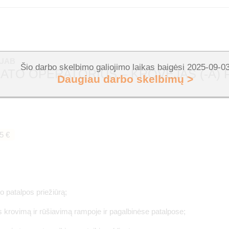
 UAB
Šio darbo skelbimo galiojimo laikas baigėsi 2025-09-0
TO OPERATORIUS – KROVĖJAS (-A) P
Daugiau darbo skelbimų >
5 €
jo patalpos priežiūrą;
os krovimą ir rūšiavimą rampoje ir pagalbinėse patalpose;