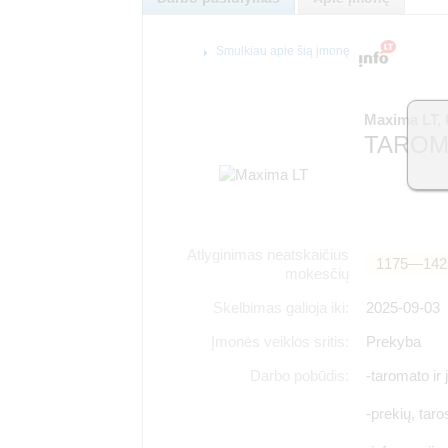
Smulkiau apie šią įmonę
Maxima LT,
TAROMA
Atlyginimas neatskaičius
1175―142
mokesčių
Skelbimas galioja iki:
2025-09-03
Įmonės veiklos sritis:
Prekyba
Darbo pobūdis:
-taromato ir 
-prekių, tar