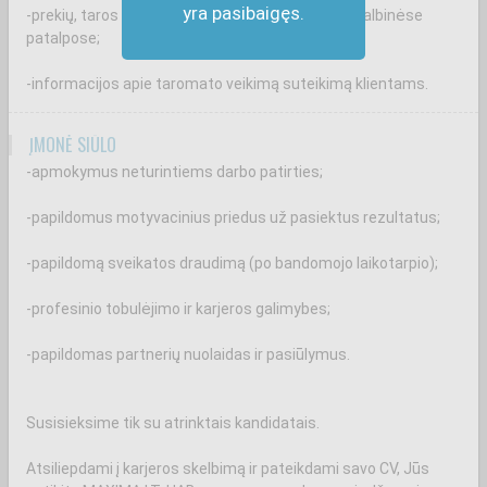
yra pasibaigęs.
-prekių, taros krovimą ir rūšiavimą rampoje ir pagalbinėse
patalpose;
-informacijos apie taromato veikimą suteikimą klientams.
ĮMONĖ SIŪLO
-apmokymus neturintiems darbo patirties;
-papildomus motyvacinius priedus už pasiektus rezultatus;
-papildomą sveikatos draudimą (po bandomojo laikotarpio);
-profesinio tobulėjimo ir karjeros galimybes;
-papildomas partnerių nuolaidas ir pasiūlymus.
Susisieksime tik su atrinktais kandidatais.
Atsiliepdami į karjeros skelbimą ir pateikdami savo CV, Jūs