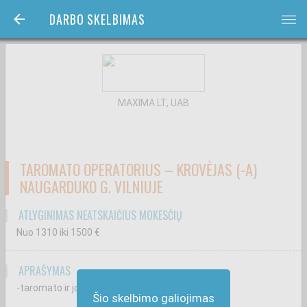
DARBO SKELBIMAS
bars
MAXIMA LT, UAB
TAROMATO OPERATORIUS – KROVĖJAS (-A)
NAUGARDUKO G. VILNIUJE
ATLYGINIMAS NEATSKAIČIUS MOKESČIŲ
Nuo 1310
iki 1500
€
APRAŠYMAS
-taromato ir jo patalpos priežiūrą;
Šio skelbimo galiojimas