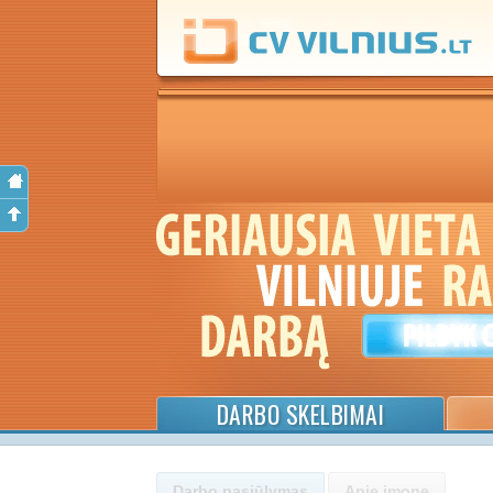
DARBO SKELBIMAI
Darbo pasiūlymas
Apie įmonę