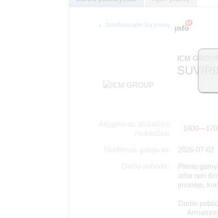
Smulkiau apie šią įmonę
ICM GROUP
SUVIRI
Atlyginimas atskaičius
1400―170
mokesčius
Skelbimas galioja iki:
2026-07-02
Darbo pobūdis:
Plieno gamyb
arba nori iš
įmonėje, kur
Darbo pobūd
Armatūrin