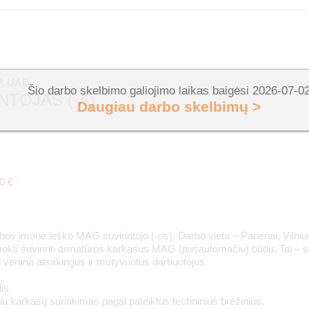
, UAB
Šio darbo skelbimo galiojimo laikas baigėsi 2026-07-0
NTOJAS (-A)
Daugiau darbo skelbimų >
0 €
os įmonė ieško MAG suvirintojo (-os). Darbo vieta – Paneriai, Viln
mokti suvirinti armatūros karkasus MAG (pusautomačiu) būdu. Tai – sta
i vertina atsakingus ir motyvuotus darbuotojus.
is
ių karkasų surinkimas pagal pateiktus techninius brėžinius.