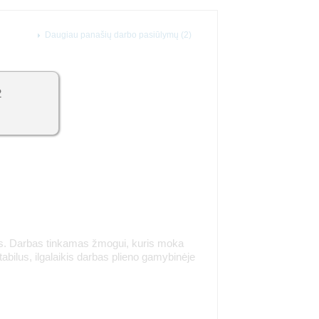
Daugiau panašių darbo pasiūlymų (2)
2
ius. Darbas tinkamas žmogui, kuris moka
bilus, ilgalaikis darbas plieno gamybinėje