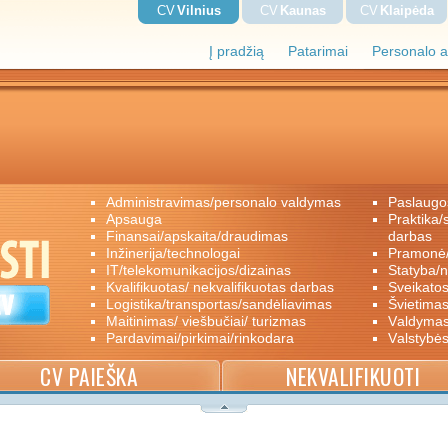
CV
Vilnius
CV
Kaunas
CV
Klaipėda
Į pradžią
Patarimai
Personalo a
administravimas/personalo valdymas
paslaugo
apsauga
praktika/savanoriškas darbas/papildomas
finansai/apskaita/draudimas
darbas
inžinerija/technologai
pramon
IT/telekomunikacijos/dizainas
statyba/
kvalifikuotas/ nekvalifikuotas darbas
sveikato
logistika/transportas/sandėliavimas
švietimas
maitinimas/ viešbučiai/ turizmas
valdyma
pardavimai/pirkimai/rinkodara
valstybė
CV PAIEŠKA
NEKVALIFIKUOTI