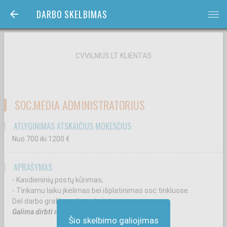
DARBO SKELBIMAS
bars
CVVILNIUS.LT KLIENTAS
SOC.MEDIA ADMINISTRATORIUS
ATLYGINIMAS ATSKAIČIUS MOKESČIUS
Nuo 700
iki 1200
€
APRAŠYMAS
- Kasdieninių postų kūrimas;
- Tinkamu laiku įkėlimas bei išplatinimas soc.tinkluose.
Dėl darbo grafiko galime derintis.
Galima dirbti nuotoliu.
Šio skelbimo galiojimas