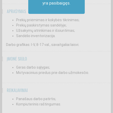
yra pasibaigęs.
APRAŠYMAS
Prekių priėmimas ir kokybės tikrinimas;
Prekių paskirstymas sandėlyje;
Užsakymų atrinkimas ir išsiuntimas;
Sandėlio inventorizacija.
Darbo grafikas: I-V, 8-17 val., savaitgaliai laisvi.
ĮMONĖ SIŪLO
Geras darbo sąlygas;
Motyvacinius priedus prie darbo užmokesčio.
REIKALAVIMAI
Panašaus darbo patirtis;
Kompiuterinis raštingumas.