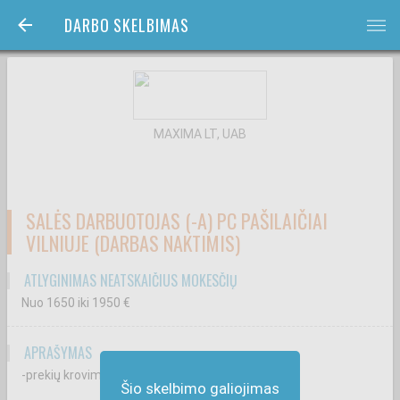
DARBO SKELBIMAS
bars
MAXIMA LT, UAB
SALĖS DARBUOTOJAS (-A) PC PAŠILAIČIAI
VILNIUJE (DARBAS NAKTIMIS)
ATLYGINIMAS NEATSKAIČIUS MOKESČIŲ
Nuo 1650
iki 1950
€
APRAŠYMAS
-prekių krovimą ir priežiūrą prekybos salėje;
Šio skelbimo galiojimas