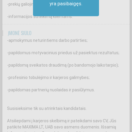
yra pasibaigęs.
-prekių galiojimo terminų kontrolę;
-informacijos suteikimą klientams.
ĮMONĖ SIŪLO
-apmokymus neturintiems darbo patirties;
-papildomus motyvacinius priedus už pasiektus rezultatus;
-papildomą sveikatos draudimą (po bandomojo laikotarpio);
-profesinio tobulėjimo ir karjeros galimybes;
-papildomas partnerių nuolaidas ir pasiūlymus.
Susisieksime tik su atrinktais kandidatais.
Atsiliepdami į karjeros skelbimą ir pateikdami savo CV, Jūs
patikite MAXIMA LT, UAB savo asmens duomenis. Išsamią