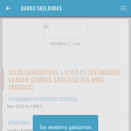
DARBO SKELBIMAS
bars
MAXIMA LT, UAB
SALĖS DARBUOTOJAS (-A) 0,5 ET. JUSTINIŠKĖSE
VILNIUJE (DARBAS SAVAITGALIAIS ARBA
VAKARAIS)
ATLYGINIMAS NEATSKAIČIUS MOKESČIŲ
Nuo 1210
iki 1340
€
APRAŠYMAS
Šio skelbimo galiojimas
-prekių krovimą ir priežiūrą prekybos salėje;