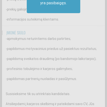
yra pasibaigęs.
-prekių galiojimo terminų kontrolę;
-informacijos suteikimą klientams.
ĮMONĖ SIŪLO
-apmokymus neturintiems darbo patirties;
-papildomus motyvacinius priedus už pasiektus rezultatus;
-papildomą sveikatos draudimą (po bandomojo laikotarpio);
-profesinio tobulėjimo ir karjeros galimybes;
-papildomas partnerių nuolaidas ir pasiūlymus.
Susisieksime tik su atrinktais kandidatais.
Atsiliepdami į karjeros skelbimą ir pateikdami savo CV, Jūs