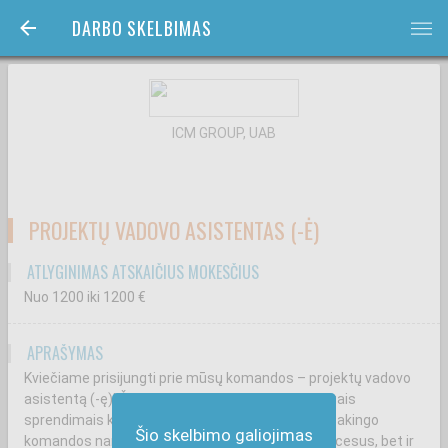
DARBO SKELBIMAS
bars
ICM GROUP, UAB
PROJEKTŲ VADOVO ASISTENTAS (-Ė)
ATLYGINIMAS ATSKAIČIUS MOKESČIUS
Nuo 1200
iki 1200
€
APRAŠYMAS
Kviečiame prisijungti prie mūsų komandos – projektų vadovo
asistentą (-ę)! Čia techninės žinios virsta vertingais
sprendimais klientams! Ieškome kruopštaus, atsakingo
Šio skelbimo galiojimas
komandos nario, kuri nori ne tik administruoti procesus, bet ir