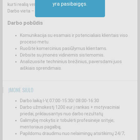
yra pasibaigęs.
kurti realią vertę klientui.
Darbo vieta – Naujoji Vilnia, Vilnius.
Darbo pobūdis
Komunikacija su esamais ir potencialiais klientais viso
proceso metu.
Ruošite komercinius pasiūlymus klientams.
Dirbsite su įmonės vidinėmis sistemomis.
Analizuosite techninius brėžinius, paversdami juos
aiškiais sprendimais.
ĮMONĖ SIŪLO
Darbo laiką I-V, 07:00-15:30/ 08:00-16:30
Darbo užmokestį 1200 eur į rankas + motyvaciniai
priedai, priklausantys nuo darbo rezultatų
Galimybę mokytis ir tobulėti profesinėje srityje;
mentoriaus pagalbą;
Papildomu draudimu nuo nelaimingų atsitikimų 24/7;