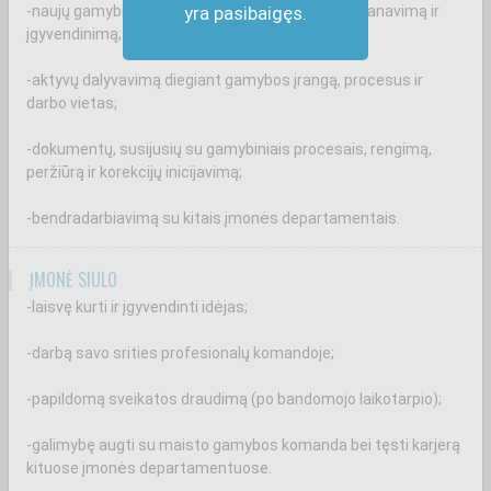
-naujų gamybinių padalinių atidarymą: projektų planavimą ir
yra pasibaigęs.
įgyvendinimą;
-aktyvų dalyvavimą diegiant gamybos įrangą, procesus ir
darbo vietas;
-dokumentų, susijusių su gamybiniais procesais, rengimą,
peržiūrą ir korekcijų inicijavimą;
-bendradarbiavimą su kitais įmonės departamentais.
ĮMONĖ SIŪLO
-laisvę kurti ir įgyvendinti idėjas;
-darbą savo srities profesionalų komandoje;
-papildomą sveikatos draudimą (po bandomojo laikotarpio);
-galimybę augti su maisto gamybos komanda bei tęsti karjerą
kituose įmonės departamentuose.