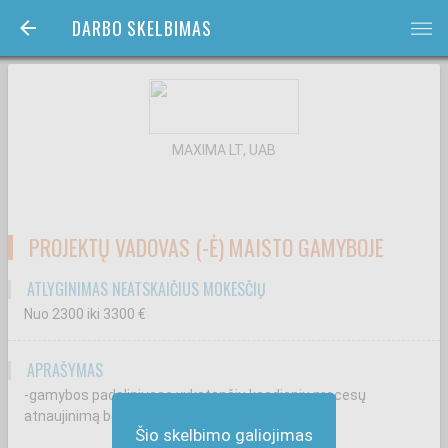
DARBO SKELBIMAS
bars
MAXIMA LT, UAB
PROJEKTŲ VADOVAS (-Ė) MAISTO GAMYBOJE
ATLYGINIMAS NEATSKAIČIUS MOKESČIŲ
Nuo 2300
iki 3300
€
APRAŠYMAS
-gamybos padaliniuose vykstančių kasdienių procesų
atnaujinimą bei supaprastinimą;
Šio skelbimo galiojimas