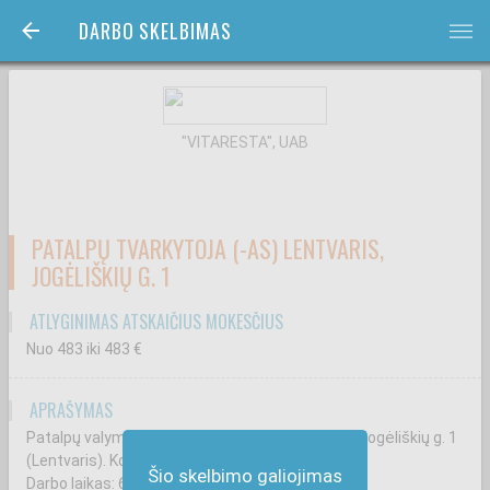
DARBO SKELBIMAS
bars
"VITARESTA", UAB
PATALPŲ TVARKYTOJA (-AS) LENTVARIS,
JOGĖLIŠKIŲ G. 1
ATLYGINIMAS ATSKAIČIUS MOKESČIUS
Nuo 483
iki 483
€
APRAŠYMAS
Patalpų valymas, švaros palaikymas patalpose Jogėliškių g. 1
(Lentvaris). Kompensuojamas kuras.
Šio skelbimo galiojimas
Darbo laikas: 6:00-17:00 val. arba 7:00-18:00 val.