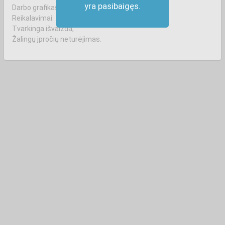
yra pasibaigęs.
Darbo grafikas: VI, VII
Reikalavimai:
Tvarkinga išvaizda;
Žalingų įpročių neturėjimas.