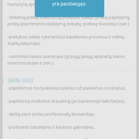
yra pasibaigęs.
numatytą apėjimo formą;
-tinkamą prekių išdėstymą prekybos salėje (prekių papildymą,
prekių asortimento išpildymą, kokybę, prekinę išvaizdą ir pan.)
-prekybos salėje vykstančius kasdienius procesus ir vidinių
tvarkų laikymąsi;
-centrinės kasos operacijas (grynųjų pinigų apskaitą, kasos
inventorizacijas ir pan.).
ĮMONĖ SIŪLO
-papildomus motyvacinius priedus už pasiektus rezultatus;
-papildomą sveikatos draudimą (po bandomojo laikotarpio);
-darbą savo srities profesionalų komandoje;
-profesinio tobulėjimo ir karjeros galimybes;