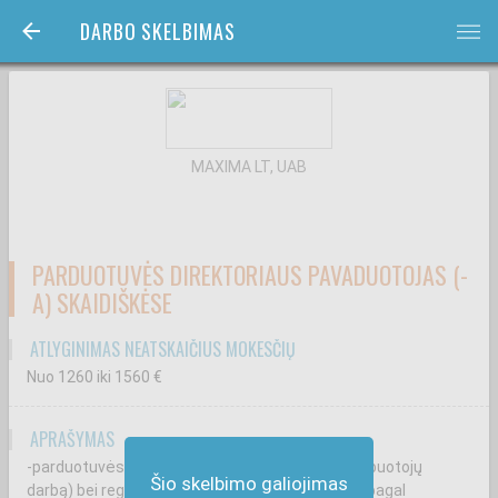
DARBO SKELBIMAS
bars
MAXIMA LT, UAB
PARDUOTUVĖS DIREKTORIAUS PAVADUOTOJAS (-
A) SKAIDIŠKĖSE
ATLYGINIMAS NEATSKAIČIUS MOKESČIŲ
Nuo 1260
iki 1560
€
APRAŠYMAS
-parduotuvės salės priežiūrą (organizuojant darbuotojų
Šio skelbimo galiojimas
darbą) bei reguliarius parduotuvės patikrinimus pagal