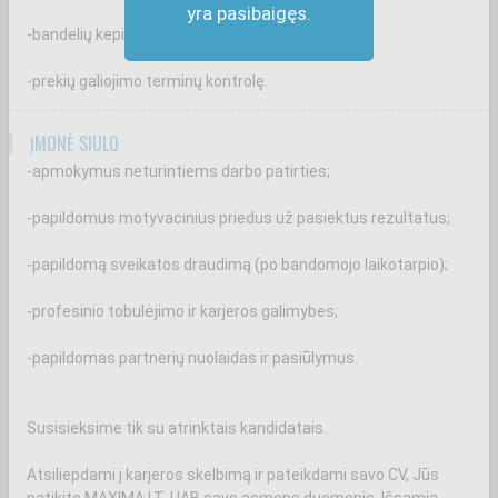
yra pasibaigęs.
-bandelių kepimą ir užkrovimą;
-prekių galiojimo terminų kontrolę.
ĮMONĖ SIŪLO
-apmokymus neturintiems darbo patirties;
-papildomus motyvacinius priedus už pasiektus rezultatus;
-papildomą sveikatos draudimą (po bandomojo laikotarpio);
-profesinio tobulėjimo ir karjeros galimybes;
-papildomas partnerių nuolaidas ir pasiūlymus.
Susisieksime tik su atrinktais kandidatais.
Atsiliepdami į karjeros skelbimą ir pateikdami savo CV, Jūs