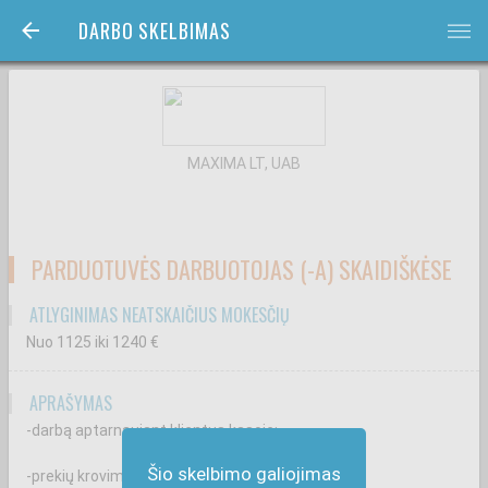
DARBO SKELBIMAS
bars
MAXIMA LT, UAB
PARDUOTUVĖS DARBUOTOJAS (-A) SKAIDIŠKĖSE
ATLYGINIMAS NEATSKAIČIUS MOKESČIŲ
Nuo 1125
iki 1240
€
APRAŠYMAS
-darbą aptarnaujant klientus kasoje;
Šio skelbimo galiojimas
-prekių krovimą ir priežiūrą prekybos salėje;