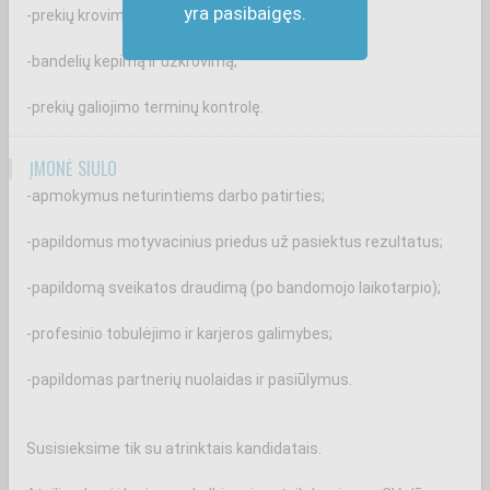
yra pasibaigęs.
-prekių krovimą ir priežiūrą prekybos salėje;
-bandelių kepimą ir užkrovimą;
-prekių galiojimo terminų kontrolę.
ĮMONĖ SIŪLO
-apmokymus neturintiems darbo patirties;
-papildomus motyvacinius priedus už pasiektus rezultatus;
-papildomą sveikatos draudimą (po bandomojo laikotarpio);
-profesinio tobulėjimo ir karjeros galimybes;
-papildomas partnerių nuolaidas ir pasiūlymus.
Susisieksime tik su atrinktais kandidatais.