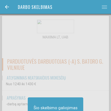
DARBO SKELBIMAS
bars
MAXIMA LT, UAB
PARDUOTUVĖS DARBUOTOJAS (-A) S. BATORO G.
VILNIUJE
ATLYGINIMAS NEATSKAIČIUS MOKESČIŲ
Nuo 1240
iki 1430
€
APRAŠYMAS
-darbą aptarnaujant klientus kasoje;
Šio skelbimo galiojimas