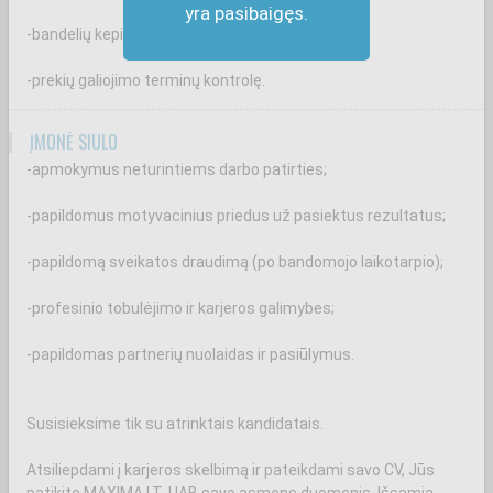
yra pasibaigęs.
-bandelių kepimą ir užkrovimą;
-prekių galiojimo terminų kontrolę.
ĮMONĖ SIŪLO
-apmokymus neturintiems darbo patirties;
-papildomus motyvacinius priedus už pasiektus rezultatus;
-papildomą sveikatos draudimą (po bandomojo laikotarpio);
-profesinio tobulėjimo ir karjeros galimybes;
-papildomas partnerių nuolaidas ir pasiūlymus.
Susisieksime tik su atrinktais kandidatais.
Atsiliepdami į karjeros skelbimą ir pateikdami savo CV, Jūs