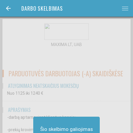
DARBO SKELBIMAS
bars
MAXIMA LT, UAB
PARDUOTUVĖS DARBUOTOJAS (-A) SKAIDIŠKĖSE
ATLYGINIMAS NEATSKAIČIUS MOKESČIŲ
Nuo 1125
iki 1240
€
APRAŠYMAS
-darbą aptarnaujant klientus kasoje;
Šio skelbimo galiojimas
-prekių krovimą ir priežiūrą prekybos salėje;