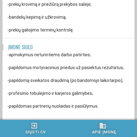
-prekių krovimą ir priežiūrą prekybos salėje;
-bandelių kepimą ir užkrovimą;
-prekių galiojimo terminų kontrolę.
ĮMONĖ SIŪLO
-apmokymus neturintiems darbo patirties;
-papildomus motyvacinius priedus už pasiektus rezultatus;
-papildomą sveikatos draudimą (po bandomojo laikotarpio);
-profesinio tobulėjimo ir karjeros galimybes;
-papildomas partnerių nuolaidas ir pasiūlymus.
exit_to_app
business
Susisieksime tik su atrinktais kandidatais.
SIŲSTI CV
APIE ĮMONĘ