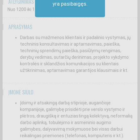
ATLYGINIMAS ATSKAIČIUS MOKESČIUS
yra pasibaigęs.
Nuo 1200
iki 1500
€
APRAŠYMAS
Darbas su mažmenos klientais ir padalinio vystymas, jų
techninis konsultavimas ir aptarnavimas, paieška,
techninių sprendimų paieška, pasiūlymų rengimas,
derybų vedimas, sutarčių derinimas, projekto vykdymo
kontrolės ir sklandžios komunikacijos su klientais
užtikrinimas, aptarnavimas garantijos klausimais ir kt.
ĮMONĖ SIŪLO
Įdomų ir atsakingą darbą stiprioje, augančioje
kompanijoje, galimybę prisidėti prie verslo vystymo ir
plėtros, draugišką ir entuziastingą kolektyvą, neformalią
darbo aplinką, tobulėjimo ir asmeninio augimo
galimybes, dalyvavimą mokymuose bei visas darbui
reikalingas priemones (telefonas, kompiuteris ir kt.).