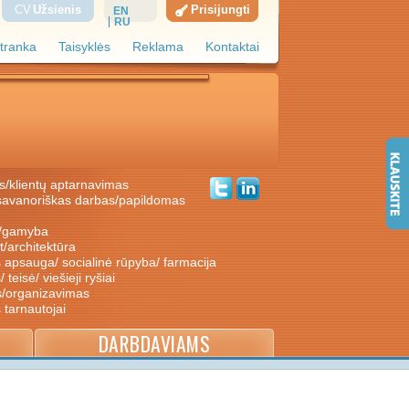
CV
Užsienis
Prisijungti
EN
RU
tranka
Taisyklės
Reklama
Kontaktai
s/klientų aptarnavimas
ė/gamyba
nt/architektūra
s apsauga/ socialinė rūpyba/ farmacija
/ teisė/ viešieji ryšiai
s/organizavimas
s tarnautojai
DARBDAVIAMS