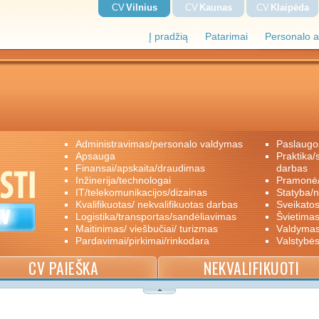
CV
Vilnius
CV
Kaunas
CV
Klaipėda
Į pradžią
Patarimai
Personalo a
administravimas/personalo valdymas
paslaugo
apsauga
praktika/savanoriškas darbas/papildomas
finansai/apskaita/draudimas
darbas
inžinerija/technologai
pramon
IT/telekomunikacijos/dizainas
statyba/
kvalifikuotas/ nekvalifikuotas darbas
sveikato
logistika/transportas/sandėliavimas
švietimas
maitinimas/ viešbučiai/ turizmas
valdyma
pardavimai/pirkimai/rinkodara
valstybė
CV PAIEŠKA
NEKVALIFIKUOTI