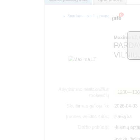
Smulkiau apie šią įmonę
Maxima LT,
PARDA
VILNI
Atlyginimas neatskaičius
1230―136
mokesčių
Skelbimas galioja iki:
2026-04-03
Įmonės veiklos sritis:
Prekyba
Darbo pobūdis:
-klientų apt
-prekių išdės