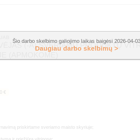
 UAB
Šio darbo skelbimo galiojimo laikas baigėsi 2026-04-0
VĖJAS (-A) SVERIAMŲ PRODUKTŲ VIT
Daugiau darbo skelbimų >
UJE (APMOKOME)
0 €
arnavimą priskirtame sveriamo maisto skyriuje;
tymą ir priežiūrą vitrinose;