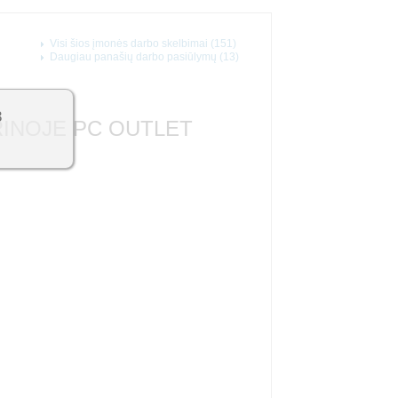
Visi šios įmonės darbo skelbimai (151)
Daugiau panašių darbo pasiūlymų (13)
3
RINOJE PC OUTLET