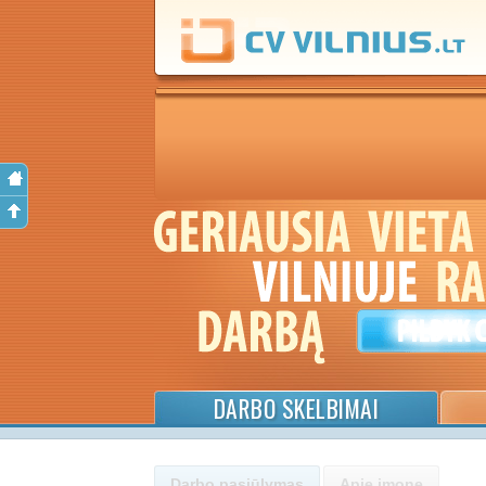
DARBO SKELBIMAI
Darbo pasiūlymas
Apie įmonę