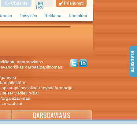
CV
Užsienis
Prisijungti
EN
RU
tranka
Taisyklės
Reklama
Kontaktai
s/klientų aptarnavimas
ė/gamyba
nt/architektūra
s apsauga/ socialinė rūpyba/ farmacija
/ teisė/ viešieji ryšiai
s/organizavimas
s tarnautojai
DARBDAVIAMS