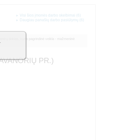
Visi šios įmonės darbo skelbimai (6)
Daugiau panašių darbo pasiūlymų (6)
ntrų tinklas, kurio pagrindinė veikla - mažmeninė
1
AVANORIŲ PR.)