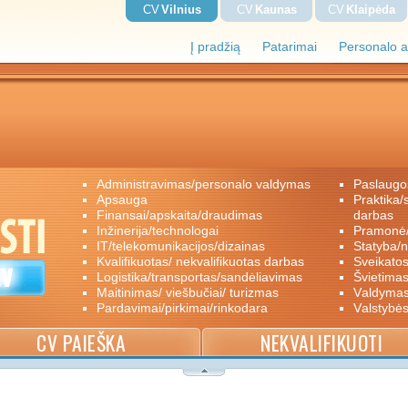
CV
Vilnius
CV
Kaunas
CV
Klaipėda
Į pradžią
Patarimai
Personalo a
administravimas/personalo valdymas
paslaugo
apsauga
praktika/savanoriškas darbas/papildomas
finansai/apskaita/draudimas
darbas
inžinerija/technologai
pramon
IT/telekomunikacijos/dizainas
statyba/
kvalifikuotas/ nekvalifikuotas darbas
sveikato
logistika/transportas/sandėliavimas
švietimas
maitinimas/ viešbučiai/ turizmas
valdyma
pardavimai/pirkimai/rinkodara
valstybė
CV PAIEŠKA
NEKVALIFIKUOTI