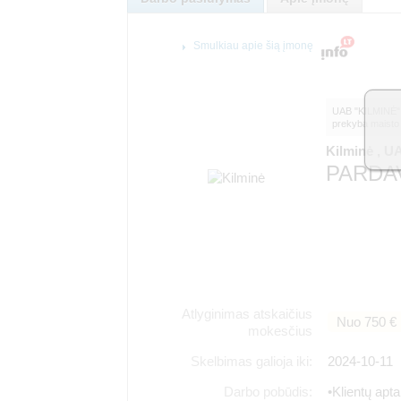
Smulkiau apie šią įmonę
UAB "KILMINĖ" „
prekyba maisto 
Kilminė , U
PARDAV
Atlyginimas atskaičius
Nuo 750 €
mokesčius
Skelbimas galioja iki:
2024-10-11
Darbo pobūdis:
•Klientų apt