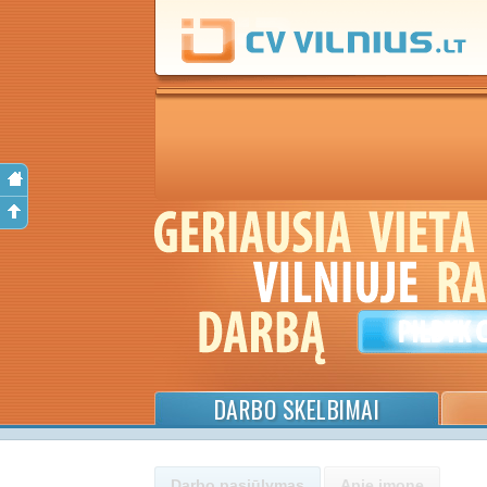
DARBO SKELBIMAI
Darbo pasiūlymas
Apie įmonę