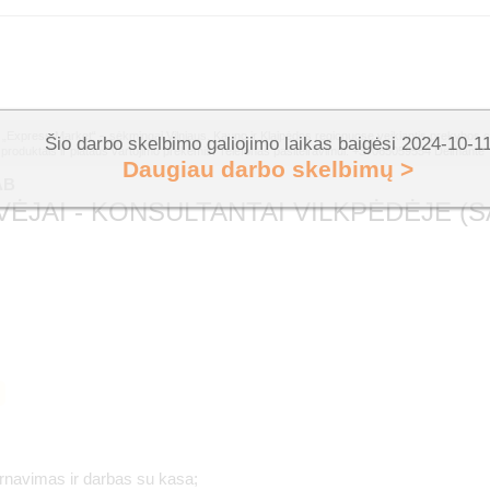
Express Market“ – sėkmingai Vilniaus, Kauno ir Klaipėdos regionuose veikiantis prekybos ce
Šio darbo skelbimo galiojimo laikas baigėsi 2024-10-1
produktais ir plataus vartojimo prekėmis. Telefonas pasiteiravimui: +37065059554 Deimantė
Daugiau darbo skelbimų >
AB
ĖJAI - KONSULTANTAI VILKPĖDĖJE (S
arnavimas ir darbas su kasa;