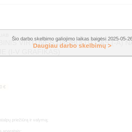
 UAB
Šio darbo skelbimo galiojimo laikas baigėsi 2025-05-2
BINIS VIRTUVĖS DARBUOTOJAS (-A) 
Daugiau darbo skelbimų >
JE (I-V GRAFIKAS)
0 €
atalpų priežiūrą ir valymą;
ą aparatais;