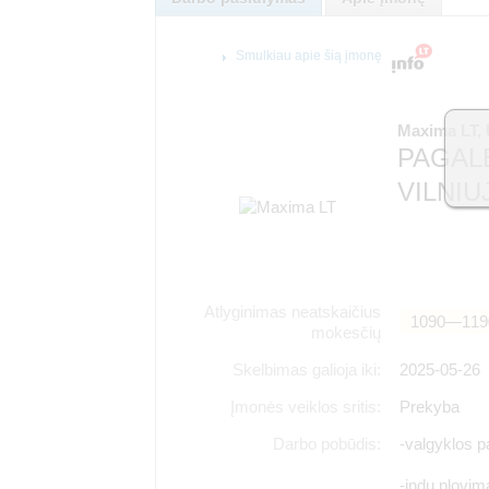
Smulkiau apie šią įmonę
Maxima LT,
PAGAL
VILNIU
Atlyginimas neatskaičius
1090―119
mokesčių
Skelbimas galioja iki:
2025-05-26
Įmonės veiklos sritis:
Prekyba
Darbo pobūdis:
-valgyklos p
-indų plovim