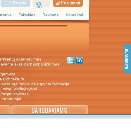
CV
Užsienis
Prisijungti
EN
RU
tranka
Taisyklės
Reklama
Kontaktai
s/klientų aptarnavimas
ė/gamyba
nt/architektūra
s apsauga/ socialinė rūpyba/ farmacija
/ teisė/ viešieji ryšiai
s/organizavimas
s tarnautojai
DARBDAVIAMS