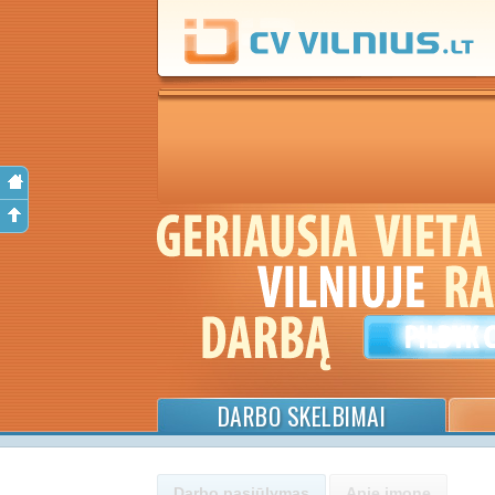
DARBO SKELBIMAI
Darbo pasiūlymas
Apie įmonę