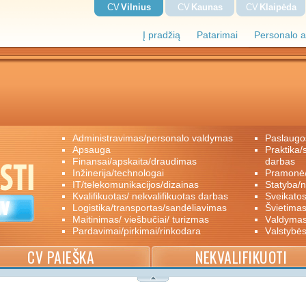
CV
Vilnius
CV
Kaunas
CV
Klaipėda
Į pradžią
Patarimai
Personalo a
administravimas/personalo valdymas
paslaugo
apsauga
praktika/savanoriškas darbas/papildomas
finansai/apskaita/draudimas
darbas
inžinerija/technologai
pramon
IT/telekomunikacijos/dizainas
statyba/
kvalifikuotas/ nekvalifikuotas darbas
sveikato
logistika/transportas/sandėliavimas
švietimas
maitinimas/ viešbučiai/ turizmas
valdyma
pardavimai/pirkimai/rinkodara
valstybė
CV PAIEŠKA
NEKVALIFIKUOTI