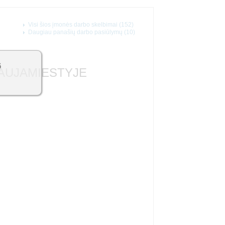
Visi šios įmonės darbo skelbimai (152)
Daugiau panašių darbo pasiūlymų (10)
6
NAUJAMIESTYJE