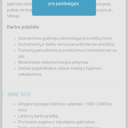
yra pasibaigęs.
galimybe lanksčiai derinti darbo laiką. Darbas prabangioje,
puikiai vertinamoje odontologijos klinikoje Konstitucijos pr.,
Vilniuje.
Darbo pobūdis
Asistavimas gydytojui odontologui procedūrų metu
Instrumentų ir darbo vietos paruošimas bei priežiūra
Pacientų paruošimas procedūroms ir bendravimas su
jais
Medicininės dokumentacijos pildymas
Darbas pagal klinikos vidaus tvarką ir higienos
reikalavimus
ĮMONĖ SIŪLO
Atlyginimą pagal išdirbtas valandas: 1500–2400 Eur
neto
Lankstų darbo grafiką
Profesinio augimo ir tobulėjimo galimybes
Darbą modernioje, gerai vertinamoje klinikoje