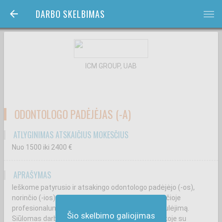
DARBO SKELBIMAS
bars
ICM GROUP, UAB
ODONTOLOGO PADĖJĖJAS (-A)
ATLYGINIMAS ATSKAIČIUS MOKESČIUS
Nuo 1500
iki 2400
€
APRAŠYMAS
Ieškome patyrusio ir atsakingo odontologo padėjėjo (-os),
norinčio (-ios) dirbti modernioje klinikoje, vertinančioje
profesionalumą, komandinį darbą ir nuolatinį tobulėjimą.
Šio skelbimo galiojimas
Siūlomas darbas draugiškoje, palaikančioje aplinkoje su