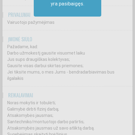
yra pasibaigęs.
PRIVALUMAI
Vairuotojo pažymėjimas
ĮMONĖ SIŪLO
Pažadame, kad:
Darbo užmokestį gausite visuomet laiku
Jus sups draugiškas kolektyvas;
Gausite visas darbui skirtas priemones;
Jei tiksite mums, o mes Jums - bendradarbiavimas bus
ilgalaikis
REIKALAVIMAI
Noras mokytis ir tobulėti;
Galimybė dirbti fizinį darbą;
Atsakomybės jausmas;
Santechniko/montuotojo darbo patirtis;
Atsakomybės jausmas už savo atliktą darbą.
Sugebėjimas skaityti brėžinius