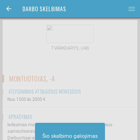
DARBO SKELBIMAS
bars
TVARKDARYS, UAB
MONTUOTOJAS, -A
ATLYGINIMAS ATSKAIČIUS MOKESČIUS
Nuo 1500
iki 2000
€
APRAŠYMAS
Ieškomas montuotojas-santechnikas lauko ir vidaus
santechninės įrangos montavimui!
Šio skelbimo galiojimas
Darbuotojai ieškomi Vilniuje, Kaune.