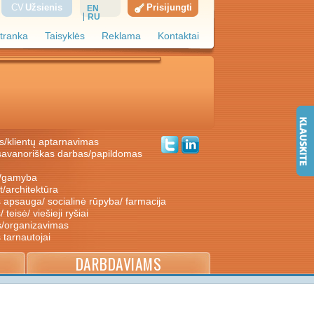
CV
Užsienis
Prisijungti
EN
RU
tranka
Taisyklės
Reklama
Kontaktai
s/klientų aptarnavimas
ė/gamyba
nt/architektūra
s apsauga/ socialinė rūpyba/ farmacija
/ teisė/ viešieji ryšiai
s/organizavimas
s tarnautojai
DARBDAVIAMS