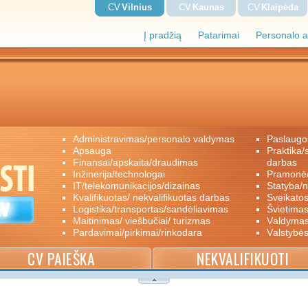
CV
Vilnius
CV
Kaunas
CV
Klaipėda
Į pradžią
Patarimai
Personalo a
administravimas/personalo valdymas
paslaugo
apsauga
praktika/savanoriškas darbas/papildomas
finansai/apskaita/draudimas
darbas
inžinerija/technologai
pramon
IT/telekomunikacijos/dizainas
statyba/
kvalifikuotas/ nekvalifikuotas darbas
sveikato
logistika/transportas/sandėliavimas
švietimas
maitinimas/ viešbučiai/ turizmas
valdyma
pardavimai/pirkimai/rinkodara
valstybė
CV PAIEŠKA
NEKVALIFIKUOTI