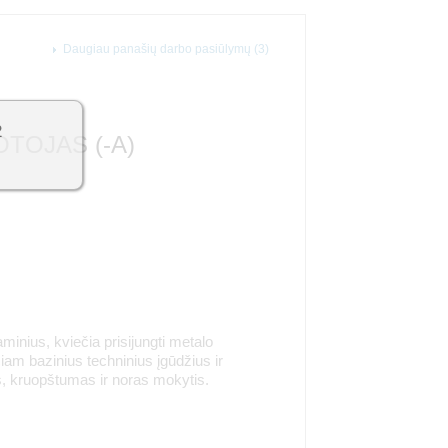
Daugiau panašių darbo pasiūlymų (3)
2
TOJAS (-A)
gaminius, kviečia prisijungti metalo
čiam bazinius techninius įgūdžius ir
s, kruopštumas ir noras mokytis.