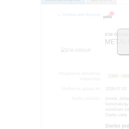
Smulkiau apie šią įmonę
ICM GROUP
METAL
Atlyginimas atskaičius
1300―150
mokesčius
Skelbimas galioja iki:
2026-07-02
Darbo pobūdis:
Įmonė, dirban
konstrukcijų
norinčiam to
Darbo vieta –
Darbo po