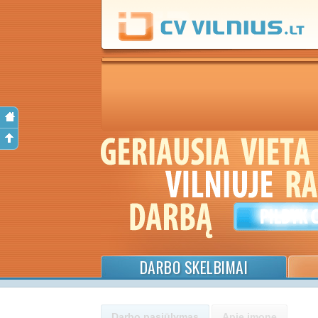
DARBO SKELBIMAI
Darbo pasiūlymas
Apie įmonę