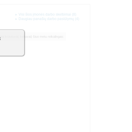
Visi šios įmonės darbo skelbimai (8)
Daugiau panašių darbo pasiūlymų (4)
ai krautuvai, keltuvai) šiuo metu reikalingas:
3