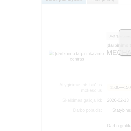
UAB "Įdarbinimo 
Įdarbinimo 
MECHA
Atlyginimas atskaičius
1500―190
mokesčius
Skelbimas galioja iki:
2026-02-13
Darbo pobūdis:
Statybinė
Darbo grafika