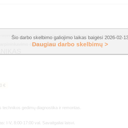
tarpininkavimo centras" klientei - įmonei, užsiimančiai technikos nuoma (autobokšteliai, šakini
Šio darbo skelbimo galiojimo laikas baigėsi 2026-02-1
Daugiau darbo skelbimų >
tarpininkavimo centras, UAB
NIKAS
0 €
s technikos gedimų diagnostika ir remontas.
s: I-V, 8:00-17:00 val. Savaitgaliai laisvi.