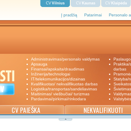
CV
Vilnius
CV
Kaunas
CV
Klaipėda
Į pradžią
Patarimai
Personalo a
administravimas/personalo valdymas
paslaugo
apsauga
praktika/savanoriškas darbas/papildomas
finansai/apskaita/draudimas
darbas
inžinerija/technologai
pramon
IT/telekomunikacijos/dizainas
statyba/
kvalifikuotas/ nekvalifikuotas darbas
sveikato
logistika/transportas/sandėliavimas
švietimas
maitinimas/ viešbučiai/ turizmas
valdyma
pardavimai/pirkimai/rinkodara
valstybė
CV PAIEŠKA
NEKVALIFIKUOTI