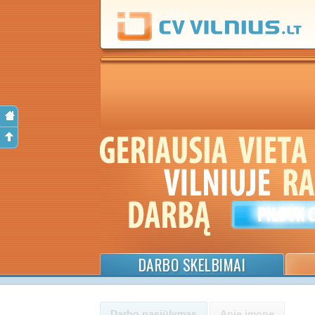
DARBO SKELBIMAI
Darbo pasiūlymas
Apie įmonę