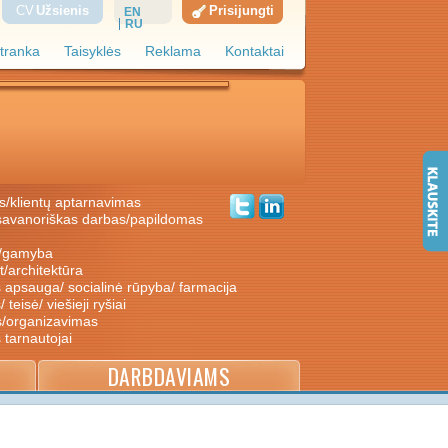
CV
Užsienis
Prisijungti
EN
RU
tranka
Taisyklės
Reklama
Kontaktai
s/klientų aptarnavimas
ė/gamyba
nt/architektūra
s apsauga/ socialinė rūpyba/ farmacija
/ teisė/ viešieji ryšiai
s/organizavimas
s tarnautojai
DARBDAVIAMS