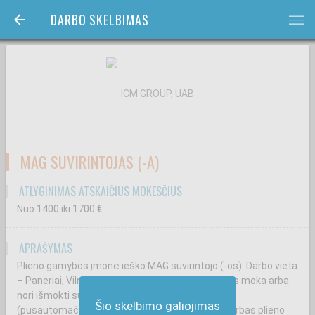
DARBO SKELBIMAS
bars
ICM GROUP, UAB
MAG SUVIRINTOJAS (-A)
ATLYGINIMAS ATSKAIČIUS MOKESČIUS
Nuo 1400
iki 1700
€
APRAŠYMAS
Plieno gamybos įmonė ieško MAG suvirintojo (-os). Darbo vieta
– Paneriai, Vilnius. Darbas tinkamas žmogui, kuris moka arba
nori išmokti suvirinti armatūros karkasus MAG
Šio skelbimo galiojimas
(pusautomačiu) būdu. Tai – stabilus, ilgalaikis darbas plieno