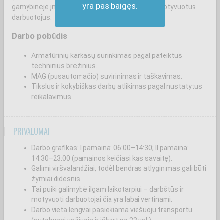
yra pasibaigęs.
gamybinėje įmonėje, kuri vertina atsakingus ir motyvuotus
darbuotojus.
Darbo pobūdis
Armatūrinių karkasų surinkimas pagal pateiktus
techninius brėžinius.
MAG (pusautomačio) suvirinimas ir taškavimas.
Tikslus ir kokybiškas darbų atlikimas pagal nustatytus
reikalavimus.
PRIVALUMAI
Darbo grafikas: I pamaina: 06:00–14:30; II pamaina:
14:30–23:00 (pamainos keičiasi kas savaitę).
Galimi viršvalandžiai, todėl bendras atlyginimas gali būti
žymiai didesnis.
Tai puiki galimybė ilgam laikotarpiui – darbštūs ir
motyvuoti darbuotojai čia yra labai vertinami.
Darbo vieta lengvai pasiekiama viešuoju transportu
(autobusai važiuoja ir iškart po 23 val.).