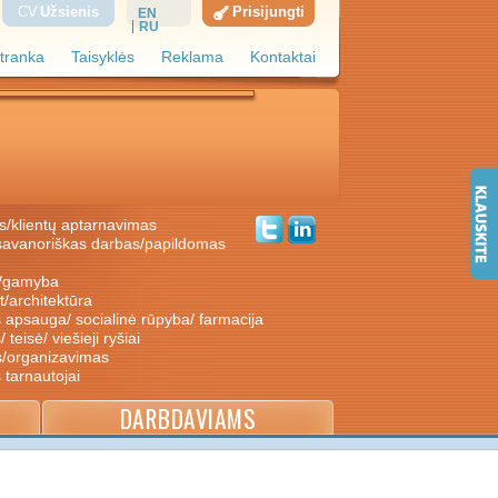
CV
Užsienis
Prisijungti
EN
RU
tranka
Taisyklės
Reklama
Kontaktai
s/klientų aptarnavimas
ė/gamyba
nt/architektūra
s apsauga/ socialinė rūpyba/ farmacija
/ teisė/ viešieji ryšiai
s/organizavimas
s tarnautojai
DARBDAVIAMS