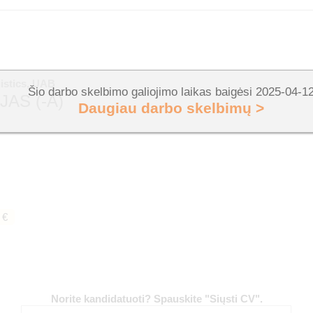
istics, UAB
Šio darbo skelbimo galiojimo laikas baigėsi 2025-04-1
AS (-A)
Daugiau darbo skelbimų >
 €
Norite kandidatuoti? Spauskite "Siųsti CV".