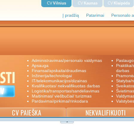
CV
Vilnius
CV
Kaunas
CV
Klaipėda
Į pradžią
Patarimai
Personalo a
administravimas/personalo valdymas
paslaugo
apsauga
praktika/savanoriškas darbas/papildomas
finansai/apskaita/draudimas
darbas
inžinerija/technologai
pramon
IT/telekomunikacijos/dizainas
statyba/
kvalifikuotas/ nekvalifikuotas darbas
sveikato
logistika/transportas/sandėliavimas
švietimas
maitinimas/ viešbučiai/ turizmas
valdyma
pardavimai/pirkimai/rinkodara
valstybė
CV PAIEŠKA
NEKVALIFIKUOTI