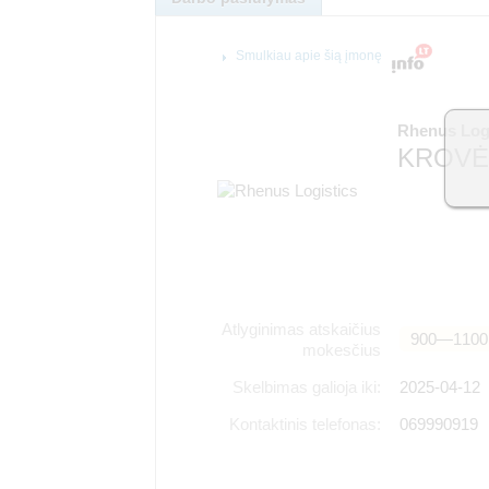
Smulkiau apie šią įmonę
Rhenus Log
KROVĖJ
Atlyginimas atskaičius
900―1100
mokesčius
Skelbimas galioja iki:
2025-04-12
Kontaktinis telefonas:
069990919