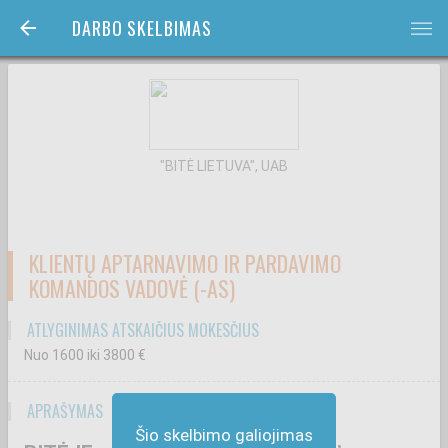
DARBO SKELBIMAS
bars
"BITĖ LIETUVA", UAB
KLIENTŲ APTARNAVIMO IR PARDAVIMO
KOMANDOS VADOVĖ (-AS)
ATLYGINIMAS ATSKAIČIUS MOKESČIUS
Nuo 1600
iki 3800
€
APRAŠYMAS
Šio skelbimo galiojimas