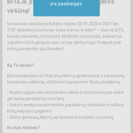
BITĖJE palankus vėjas kopti į karjeros
yra pasibaigęs.
viršūnę!
Geriausias darbdavys Baltijos šalyse 2019, 2020 ir 2021 bei
TOP darbdavys Lietuvoje šešis metus iš eilės* – visa tai BITĖ,
kurioje sumanūs, motyvuoti, kūrybiški, iniciatyvūs, siekiantys
tobulėti ir būti geriausi savo srityje darbuotojai. Prisijunk prie
mūsų komandos jau šiandien!
Ką Tu darysi?
Būsi atsakingas už efektyvų klientų aptarnavimo ir pardavimų
komandos valdymą, užtikrinant pardavimo tikslų pasiekimą:
• Nuolat ugdysi savo komandos narius ir motyvuosi juos siekti
geriausių pardavimų rezultatų
• Seksi ir analizuosi komandos pardavimų rezultatus ir ieškosi
būdų kaip juos pagerinti
• Sieksi geriausių klientų aptarnavimo kokybės rezultatų
Ko mes tikimės?