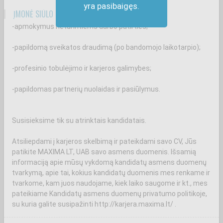
yra pasibaigęs.
ĮMONĖ SIŪLO
-apmokymus neturintiems darbo patirties;
-papildomą sveikatos draudimą (po bandomojo laikotarpio);
-profesinio tobulėjimo ir karjeros galimybes;
-papildomas partnerių nuolaidas ir pasiūlymus.
Susisieksime tik su atrinktais kandidatais.
Atsiliepdami į karjeros skelbimą ir pateikdami savo CV, Jūs
patikite MAXIMA LT, UAB savo asmens duomenis. Išsamią
informaciją apie mūsų vykdomą kandidatų asmens duomenų
tvarkymą, apie tai, kokius kandidatų duomenis mes renkame ir
tvarkome, kam juos naudojame, kiek laiko saugome ir kt., mes
pateikiame Kandidatų asmens duomenų privatumo politikoje,
su kuria galite susipažinti http://karjera.maxima.lt/ .