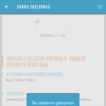
DARBO SKELBIMAS
bars
MAXIMA LT, UAB
KEPĖJAS (-A) CECHE KIRTIMŲ G. VILNIUJE
(PATIRTIS NEBŪTINA)
ATLYGINIMAS NEATSKAIČIUS MOKESČIŲ
Nuo 1140
iki 1340
€
APRAŠYMAS
-bandelių bei kitų mielinių gaminių formavimą bei kepimą.
Šio skelbimo galiojimas