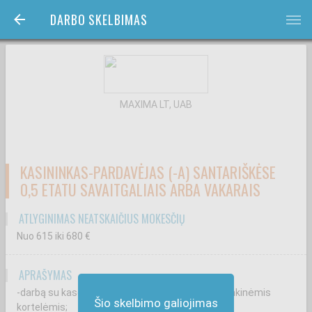
DARBO SKELBIMAS
bars
MAXIMA LT, UAB
KASININKAS-PARDAVĖJAS (-A) SANTARIŠKĖSE
0,5 ETATU SAVAITGALIAIS ARBA VAKARAIS
ATLYGINIMAS NEATSKAIČIUS MOKESČIŲ
Nuo 615
iki 680
€
APRAŠYMAS
-darbą su kasos aparatu, grynaisiais pinigais, bankinėmis
Šio skelbimo galiojimas
kortelėmis;