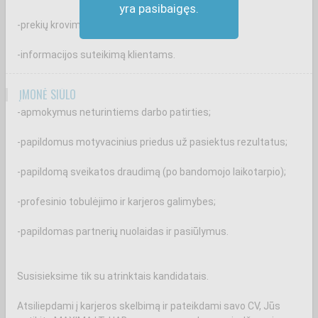
yra pasibaigęs.
-prekių krovimą ir priežiūrą prekybos salėje;
-informacijos suteikimą klientams.
ĮMONĖ SIŪLO
-apmokymus neturintiems darbo patirties;
-papildomus motyvacinius priedus už pasiektus rezultatus;
-papildomą sveikatos draudimą (po bandomojo laikotarpio);
-profesinio tobulėjimo ir karjeros galimybes;
-papildomas partnerių nuolaidas ir pasiūlymus.
Susisieksime tik su atrinktais kandidatais.
Atsiliepdami į karjeros skelbimą ir pateikdami savo CV, Jūs