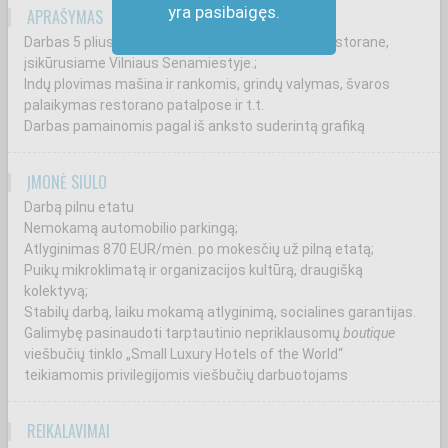
yra pasibaigęs.
APRAŠYMAS
Darbas 5 plius žvaigždučių viešbučio NARUTIS restorane,
įsikūrusiame Vilniaus Senamiestyje.;
Indų plovimas mašina ir rankomis, grindų valymas, švaros
palaikymas restorano patalpose ir t.t.
Darbas pamainomis pagal iš anksto suderintą grafiką
ĮMONĖ SIŪLO
Darbą pilnu etatu
Nemokamą automobilio parkingą;
Atlyginimas 870 EUR/mėn. po mokesčių už pilną etatą;
Puikų mikroklimatą ir organizacijos kultūrą, draugišką
kolektyvą;
Stabilų darbą, laiku mokamą atlyginimą, socialines garantijas.
Galimybę pasinaudoti tarptautinio nepriklausomų
boutique
viešbučių tinklo „Small Luxury Hotels of the World“
teikiamomis privilegijomis viešbučių darbuotojams
REIKALAVIMAI