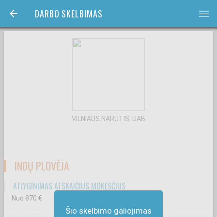
DARBO SKELBIMAS
bars
VILNIAUS NARUTIS, UAB
INDŲ PLOVĖJA
ATLYGINIMAS ATSKAIČIUS MOKESČIUS
Nuo 870
€
Šio skelbimo galiojimas