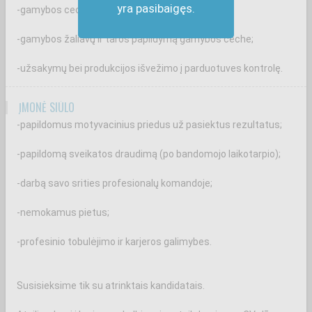
yra pasibaigęs.
-gamybos cecho pamainos darbo organizavimą;
-gamybos žaliavų ir taros papildymą gamybos ceche;
-užsakymų bei produkcijos išvežimo į parduotuves kontrolę.
ĮMONĖ SIŪLO
-papildomus motyvacinius priedus už pasiektus rezultatus;
-papildomą sveikatos draudimą (po bandomojo laikotarpio);
-darbą savo srities profesionalų komandoje;
-nemokamus pietus;
-profesinio tobulėjimo ir karjeros galimybes.
Susisieksime tik su atrinktais kandidatais.