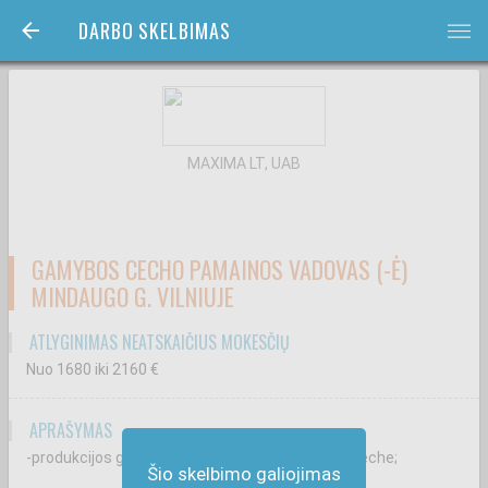
DARBO SKELBIMAS
bars
MAXIMA LT, UAB
GAMYBOS CECHO PAMAINOS VADOVAS (-Ė)
MINDAUGO G. VILNIUJE
ATLYGINIMAS NEATSKAIČIUS MOKESČIŲ
Nuo 1680
iki 2160
€
APRAŠYMAS
-produkcijos gamybos organizavimą gamybos ceche;
Šio skelbimo galiojimas