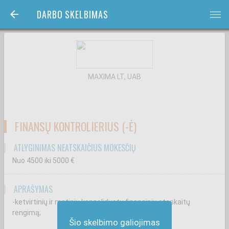
DARBO SKELBIMAS
bars
MAXIMA LT, UAB
FINANSŲ KONTROLIERIUS (-Ė)
ATLYGINIMAS NEATSKAIČIUS MOKESČIŲ
Nuo 4500
iki 5000
€
APRAŠYMAS
-ketvirtinių ir metinių konsoliduotų finansinių ataskaitų
rengimą;
Šio skelbimo galiojimas