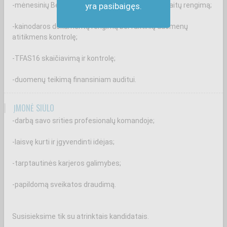
-mėnesinių Bendrovės ir dukterinių įmonių ataskaitų rengimą;
yra pasibaigęs.
-kainodaros dokumentų rengimą bei faktinių duomenų
atitikmens kontrolę;
-TFAS16 skaičiavimą ir kontrolę;
-duomenų teikimą finansiniam auditui.
ĮMONĖ SIŪLO
-darbą savo srities profesionalų komandoje;
-laisvę kurti ir įgyvendinti idėjas;
-tarptautinės karjeros galimybes;
-papildomą sveikatos draudimą.
Susisieksime tik su atrinktais kandidatais.