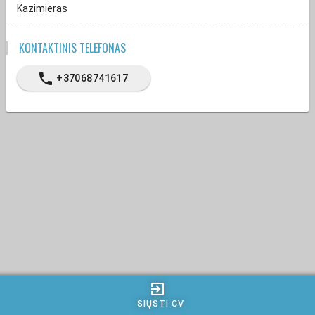
Kazimieras
KONTAKTINIS TELEFONAS
phone
+37068741617
exit_to_app
SIŲSTI CV