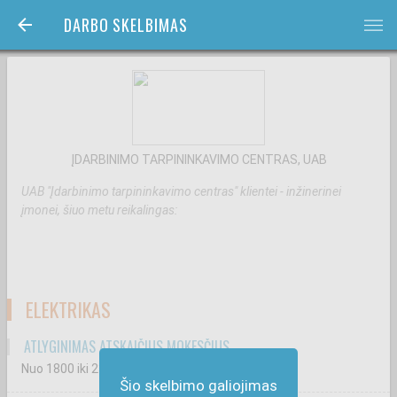
DARBO SKELBIMAS
bars
ĮDARBINIMO TARPININKAVIMO CENTRAS, UAB
UAB "Įdarbinimo tarpininkavimo centras" klientei - inžinerinei
įmonei, šiuo metu reikalingas:
ELEKTRIKAS
ATLYGINIMAS ATSKAIČIUS MOKESČIUS
Nuo 1800
iki 2300
€
Šio skelbimo galiojimas