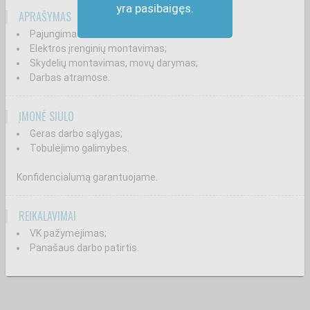
yra pasibaigęs.
APRAŠYMAS
Pajungimas ESO tinkle;
Elektros įrenginių montavimas;
Skydelių montavimas, movų darymas;
Darbas atramose.
ĮMONĖ SIŪLO
Geras darbo sąlygas;
Tobulėjimo galimybes.
Konfidencialumą garantuojame.
REIKALAVIMAI
VK pažymėjimas;
Panašaus darbo patirtis.