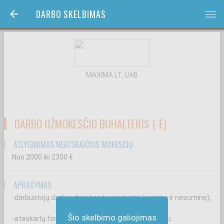
DARBO SKELBIMAS
bars
MAXIMA LT, UAB
DARBO UŽMOKESČIO BUHALTERIS (-Ė)
ATLYGINIMAS NEATSKAIČIUS MOKESČIŲ
Nuo 2000
iki 2300
€
APRAŠYMAS
-darbuotojų darbo užmokesčio apskaitą (suminę ir nesuminę);
Šio skelbimo galiojimas
-ataskaitų formavimą Statistikos departamentui;