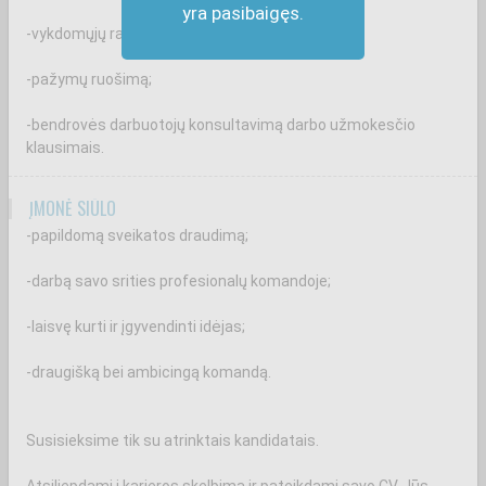
yra pasibaigęs.
-vykdomųjų raštų apskaitą;
-pažymų ruošimą;
-bendrovės darbuotojų konsultavimą darbo užmokesčio
klausimais.
ĮMONĖ SIŪLO
-papildomą sveikatos draudimą;
-darbą savo srities profesionalų komandoje;
-laisvę kurti ir įgyvendinti idėjas;
-draugišką bei ambicingą komandą.
Susisieksime tik su atrinktais kandidatais.