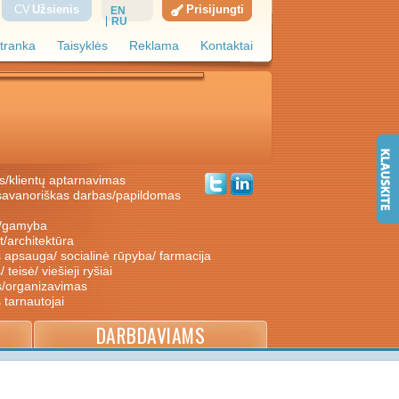
CV
Užsienis
Prisijungti
EN
RU
tranka
Taisyklės
Reklama
Kontaktai
s/klientų aptarnavimas
ė/gamyba
nt/architektūra
s apsauga/ socialinė rūpyba/ farmacija
/ teisė/ viešieji ryšiai
s/organizavimas
s tarnautojai
DARBDAVIAMS