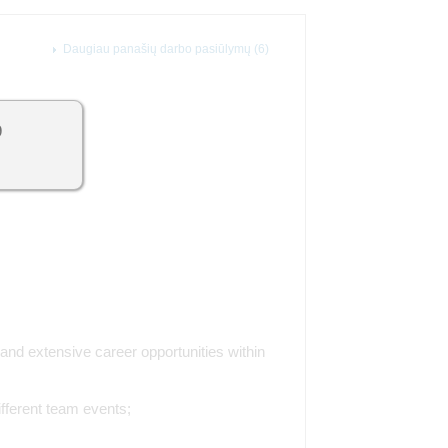
Daugiau panašių darbo pasiūlymų (6)
9
 and extensive career opportunities within
fferent team events;