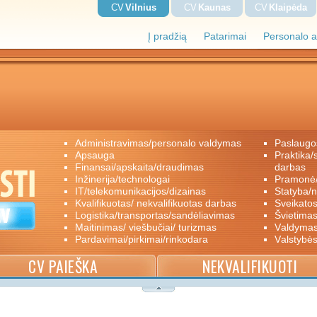
CV
Vilnius
CV
Kaunas
CV
Klaipėda
Į pradžią
Patarimai
Personalo a
administravimas/personalo valdymas
paslaugo
apsauga
praktika/savanoriškas darbas/papildomas
finansai/apskaita/draudimas
darbas
inžinerija/technologai
pramon
IT/telekomunikacijos/dizainas
statyba/
kvalifikuotas/ nekvalifikuotas darbas
sveikato
logistika/transportas/sandėliavimas
švietimas
maitinimas/ viešbučiai/ turizmas
valdyma
pardavimai/pirkimai/rinkodara
valstybė
CV PAIEŠKA
NEKVALIFIKUOTI