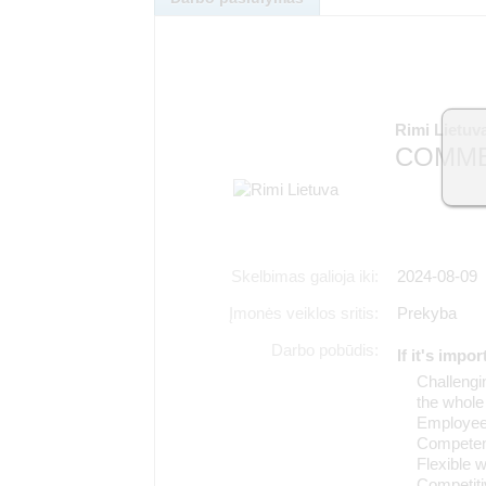
Rimi Lietuv
COMME
Skelbimas galioja iki:
2024-08-09
Įmonės veiklos sritis:
Prekyba
Darbo pobūdis:
If it's impo
Challengin
the whole
Employee 
Competent
Flexible 
Competiti