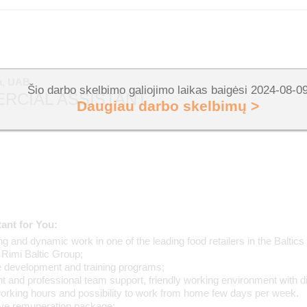
a, UAB
Šio darbo skelbimo galiojimo laikas baigėsi 2024-08-0
RCIAL ASSISTANT
Daugiau darbo skelbimų >
rtant for You:
g and dynamic work in one of the leading food retailers in the Baltics
 Rimi Baltic Group;
development and training programs;
 and professional team support, friendly working environment with di
working hours and possibility to work from home few days per week.
ve remuneration package: