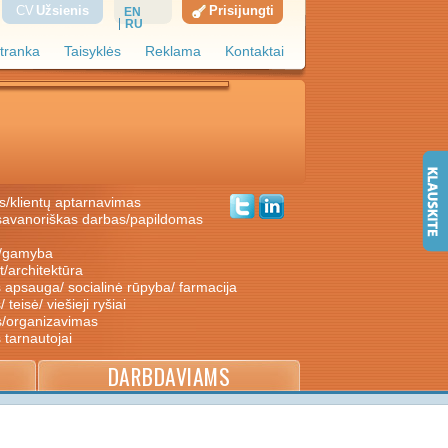
CV
Užsienis
Prisijungti
EN
RU
tranka
Taisyklės
Reklama
Kontaktai
s/klientų aptarnavimas
ė/gamyba
nt/architektūra
s apsauga/ socialinė rūpyba/ farmacija
/ teisė/ viešieji ryšiai
s/organizavimas
s tarnautojai
DARBDAVIAMS