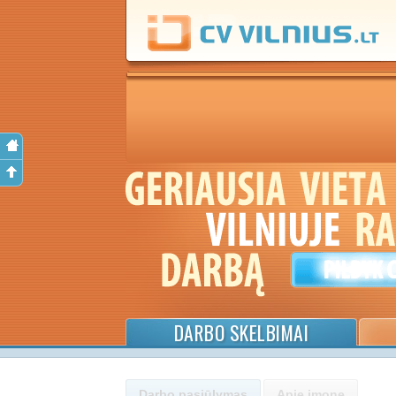
DARBO SKELBIMAI
Darbo pasiūlymas
Apie įmonę