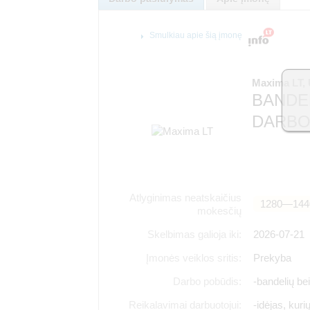
Smulkiau apie šią įmonę
Maxima LT,
BANDE
DARBO
Atlyginimas neatskaičius
1280―144
mokesčių
Skelbimas galioja iki:
2026-07-21
Įmonės veiklos sritis:
Prekyba
Darbo pobūdis:
-bandelių be
Reikalavimai darbuotojui:
-idėjas, kuri