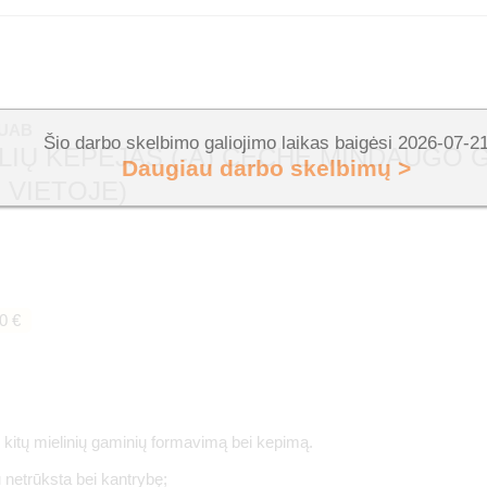
 UAB
Šio darbo skelbimo galiojimo laikas baigėsi 2026-07-2
LIŲ KEPĖJAS (-A) CECHE MINDAUGO 
Daugiau darbo skelbimų >
 VIETOJE)
0 €
i kitų mielinių gaminių formavimą bei kepimą.
ų netrūksta bei kantrybę;