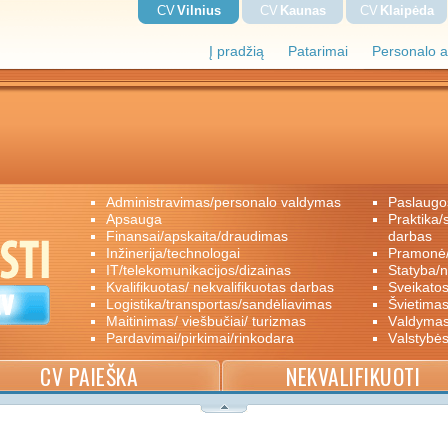
CV
Vilnius
CV
Kaunas
CV
Klaipėda
Į pradžią
Patarimai
Personalo a
administravimas/personalo valdymas
paslaugo
apsauga
praktika/savanoriškas darbas/papildomas
finansai/apskaita/draudimas
darbas
inžinerija/technologai
pramon
IT/telekomunikacijos/dizainas
statyba/
kvalifikuotas/ nekvalifikuotas darbas
sveikato
logistika/transportas/sandėliavimas
švietimas
maitinimas/ viešbučiai/ turizmas
valdyma
pardavimai/pirkimai/rinkodara
valstybė
CV PAIEŠKA
NEKVALIFIKUOTI