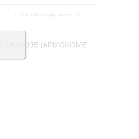
Visi šios įmonės darbo skelbimai (151)
1
G. VILNIUJE (APMOKOME