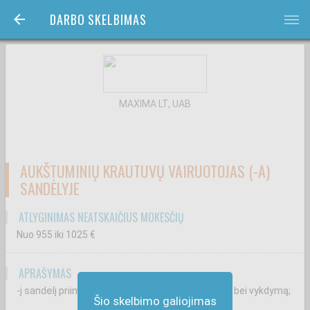
DARBO SKELBIMAS
bars
MAXIMA LT, UAB
AUKŠTUMINIŲ KRAUTUVŲ VAIRUOTOJAS (-A)
SANDĖLYJE
ATLYGINIMAS NEATSKAIČIUS MOKESČIŲ
Nuo 955
iki 1025
€
APRAŠYMAS
-į sandėlį priimtų prekių sandėliavimą jų kontrolę, bei vykdymą;
Šio skelbimo galiojimas