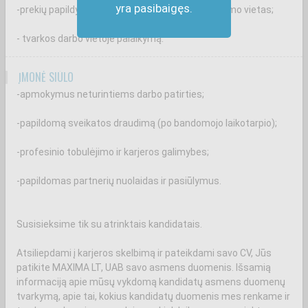
yra pasibaigęs.
-prekių papildymą iš sandėliavimo į prekių atrinkimo vietas;
- tvarkos darbo vietoje palaikymą.
ĮMONĖ SIŪLO
-apmokymus neturintiems darbo patirties;
-papildomą sveikatos draudimą (po bandomojo laikotarpio);
-profesinio tobulėjimo ir karjeros galimybes;
-papildomas partnerių nuolaidas ir pasiūlymus.
Susisieksime tik su atrinktais kandidatais.
Atsiliepdami į karjeros skelbimą ir pateikdami savo CV, Jūs
patikite MAXIMA LT, UAB savo asmens duomenis. Išsamią
informaciją apie mūsų vykdomą kandidatų asmens duomenų
tvarkymą, apie tai, kokius kandidatų duomenis mes renkame ir