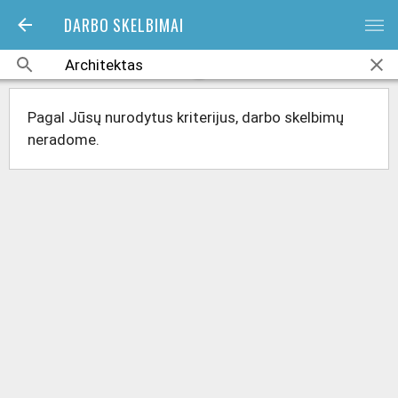
DARBO SKELBIMAI
bars
Pagal Jūsų nurodytus kriterijus, darbo skelbimų
neradome.