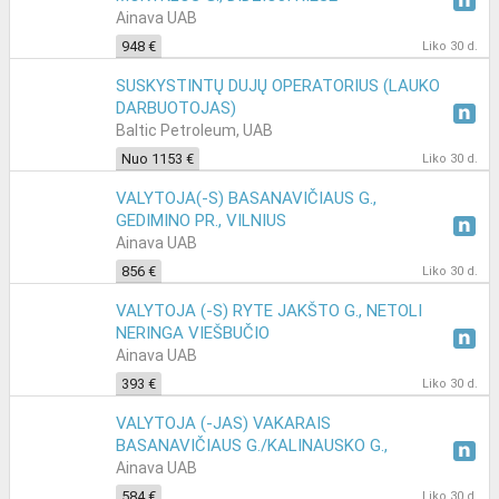
Ainava UAB
948 €
Liko 30 d.
SUSKYSTINTŲ DUJŲ OPERATORIUS (LAUKO
DARBUOTOJAS)
Baltic Petroleum, UAB
Nuo 1153 €
Liko 30 d.
VALYTOJA(-S) BASANAVIČIAUS G.,
GEDIMINO PR., VILNIUS
Ainava UAB
856 €
Liko 30 d.
VALYTOJA (-S) RYTE JAKŠTO G., NETOLI
NERINGA VIEŠBUČIO
Ainava UAB
393 €
Liko 30 d.
VALYTOJA (-JAS) VAKARAIS
BASANAVIČIAUS G./KALINAUSKO G.,
VILNIUJE
Ainava UAB
584 €
Liko 30 d.