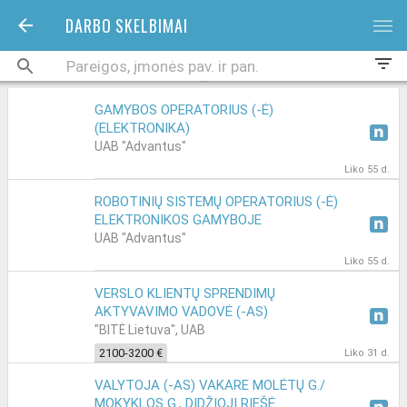
DARBO SKELBIMAI
bars
filter_list
GAMYBOS OPERATORIUS (-Ė)
(ELEKTRONIKA)
UAB "Advantus"
Liko 55 d.
ROBOTINIŲ SISTEMŲ OPERATORIUS (-Ė)
ELEKTRONIKOS GAMYBOJE
UAB "Advantus"
Liko 55 d.
VERSLO KLIENTŲ SPRENDIMŲ
AKTYVAVIMO VADOVĖ (-AS)
"BITĖ Lietuva", UAB
2100-3200 €
Liko 31 d.
VALYTOJA (-AS) VAKARE MOLĖTŲ G./
MOKYKLOS G., DIDŽIOJI RIEŠĖ