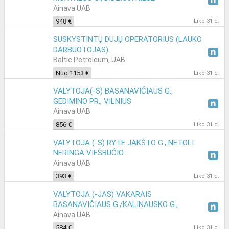
Ainava UAB
948 €
Liko 31 d.
SUSKYSTINTŲ DUJŲ OPERATORIUS (LAUKO
DARBUOTOJAS)
Baltic Petroleum, UAB
Nuo 1153 €
Liko 31 d.
VALYTOJA(-S) BASANAVIČIAUS G.,
GEDIMINO PR., VILNIUS
Ainava UAB
856 €
Liko 31 d.
VALYTOJA (-S) RYTE JAKŠTO G., NETOLI
NERINGA VIEŠBUČIO
Ainava UAB
393 €
Liko 31 d.
VALYTOJA (-JAS) VAKARAIS
BASANAVIČIAUS G./KALINAUSKO G.,
VILNIUJE
Ainava UAB
584 €
Liko 31 d.