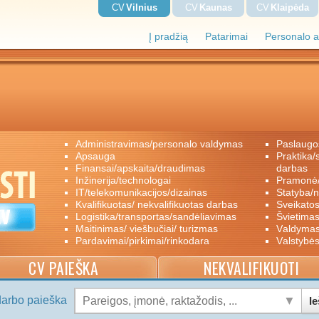
CV
Vilnius
CV
Kaunas
CV
Klaipėda
Į pradžią
Patarimai
Personalo a
administravimas/personalo valdymas
paslaugo
apsauga
praktika/savanoriškas darbas/papildomas
finansai/apskaita/draudimas
darbas
inžinerija/technologai
pramon
IT/telekomunikacijos/dizainas
statyba/
kvalifikuotas/ nekvalifikuotas darbas
sveikato
logistika/transportas/sandėliavimas
švietimas
maitinimas/ viešbučiai/ turizmas
valdyma
pardavimai/pirkimai/rinkodara
valstybė
CV PAIEŠKA
NEKVALIFIKUOTI
darbo paieška
Ie