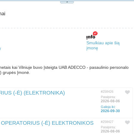
mai
Smulkiau apie šią
įmonę
/
is kai Vilniuje buvo Įsteigta UAB ADECCO - pasaulinio personalo
) grupės Įmonė.
US (-Ė) (ELEKTRONIKA)
#258426
Patalpinta:
2026-08-06
Galioja iki:
2026-09-30
 OPERATORIUS (-Ė) ELEKTRONIKOS
#258427
Patalpinta:
2026-08-06