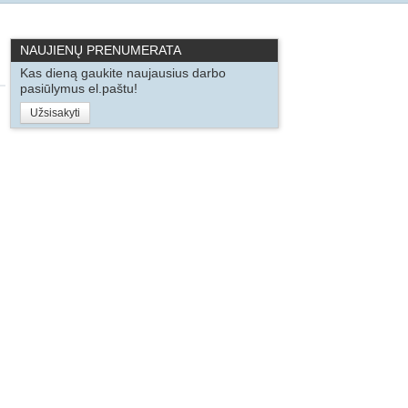
NAUJIENŲ PRENUMERATA
Kas dieną gaukite naujausius darbo
pasiūlymus el.paštu!
Užsisakyti