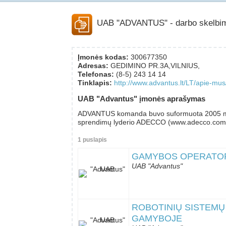
UAB "ADVANTUS"
- darbo skelbi
Įmonės kodas:
300677350
Adresas:
GEDIMINO PR.3A,VILNIUS,
Telefonas:
(8-5) 243 14 14
Tinklapis:
http://www.advantus.lt/LT/apie-mus
UAB "Advantus" įmonės aprašymas
ADVANTUS komanda buvo suformuota 2005 meta
sprendimų lyderio ADECCO (www.adecco.com
1 puslapis
GAMYBOS OPERATORI
UAB "Advantus"
ROBOTINIŲ SISTEMŲ
GAMYBOJE