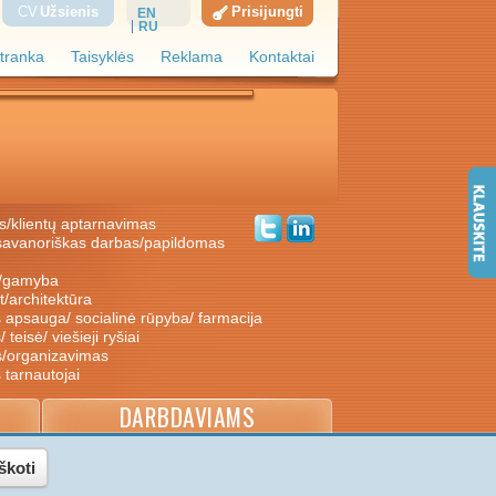
CV
Užsienis
Prisijungti
EN
RU
tranka
Taisyklės
Reklama
Kontaktai
s/klientų aptarnavimas
ė/gamyba
nt/architektūra
s apsauga/ socialinė rūpyba/ farmacija
/ teisė/ viešieji ryšiai
s/organizavimas
s tarnautojai
DARBDAVIAMS
škoti