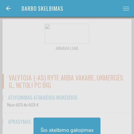
DARBO SKELBIMAS
bars
AINAVA UAB
VALYTOJA (-AS) RYTE ARBA VAKARE, UKMERGĖS
G., NETOLI PC BIG
ATLYGINIMAS ATSKAIČIUS MOKESČIUS
Nuo 603
iki 603
€
APRAŠYMAS
Šio skelbimo galiojimas