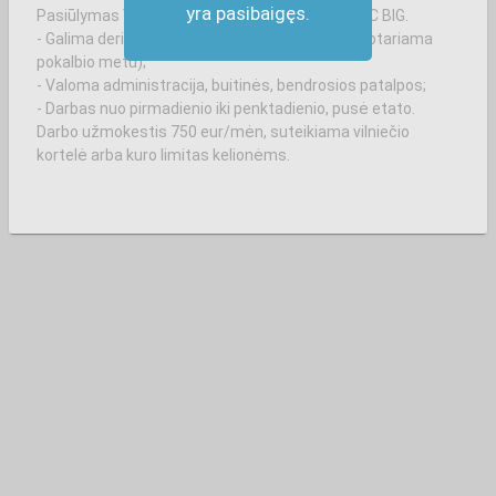
yra pasibaigęs.
Pasiūlymas Valytojai (-ui) Ukmergės g., netoli PC BIG.
- Galima derinti darbus arba ryte arba vakare (aptariama
pokalbio metu);
- Valoma administracija, buitinės, bendrosios patalpos;
- Darbas nuo pirmadienio iki penktadienio, pusė etato.
Darbo užmokestis 750 eur/mėn, suteikiama vilniečio
kortelė arba kuro limitas kelionėms.