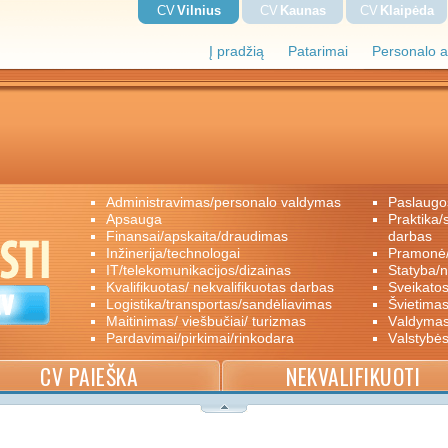
CV
Vilnius
CV
Kaunas
CV
Klaipėda
Į pradžią
Patarimai
Personalo a
administravimas/personalo valdymas
paslaugo
apsauga
praktika/savanoriškas darbas/papildomas
finansai/apskaita/draudimas
darbas
inžinerija/technologai
pramon
IT/telekomunikacijos/dizainas
statyba/
kvalifikuotas/ nekvalifikuotas darbas
sveikato
logistika/transportas/sandėliavimas
švietimas
maitinimas/ viešbučiai/ turizmas
valdyma
pardavimai/pirkimai/rinkodara
valstybė
CV PAIEŠKA
NEKVALIFIKUOTI