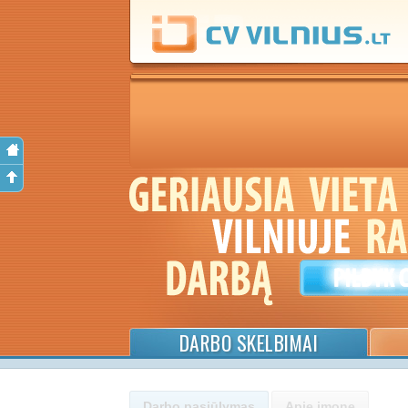
DARBO SKELBIMAI
Darbo pasiūlymas
Apie įmonę