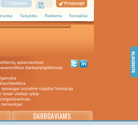
CV
Užsienis
Prisijungti
EN
RU
tranka
Taisyklės
Reklama
Kontaktai
s/klientų aptarnavimas
ė/gamyba
nt/architektūra
s apsauga/ socialinė rūpyba/ farmacija
/ teisė/ viešieji ryšiai
s/organizavimas
s tarnautojai
DARBDAVIAMS