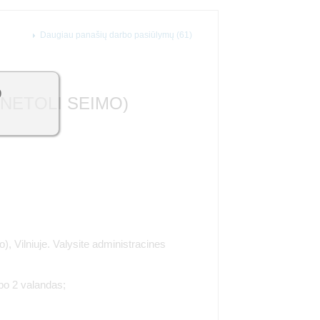
Daugiau panašių darbo pasiūlymų (61)
9
(NETOLI SEIMO)
), Vilniuje. Valysite administracines
 po 2 valandas;