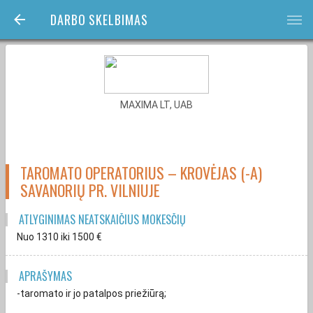
DARBO SKELBIMAS
bars
MAXIMA LT, UAB
TAROMATO OPERATORIUS – KROVĖJAS (-A)
SAVANORIŲ PR. VILNIUJE
ATLYGINIMAS NEATSKAIČIUS MOKESČIŲ
Nuo 1310
iki 1500
€
APRAŠYMAS
-taromato ir jo patalpos priežiūrą;