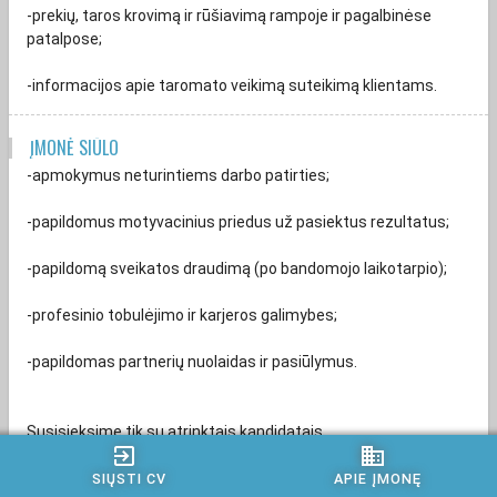
-prekių, taros krovimą ir rūšiavimą rampoje ir pagalbinėse
patalpose;
-informacijos apie taromato veikimą suteikimą klientams.
ĮMONĖ SIŪLO
-apmokymus neturintiems darbo patirties;
-papildomus motyvacinius priedus už pasiektus rezultatus;
-papildomą sveikatos draudimą (po bandomojo laikotarpio);
-profesinio tobulėjimo ir karjeros galimybes;
-papildomas partnerių nuolaidas ir pasiūlymus.
Susisieksime tik su atrinktais kandidatais.
exit_to_app
business
Atsiliepdami į karjeros skelbimą ir pateikdami savo CV, Jūs
SIŲSTI CV
APIE ĮMONĘ