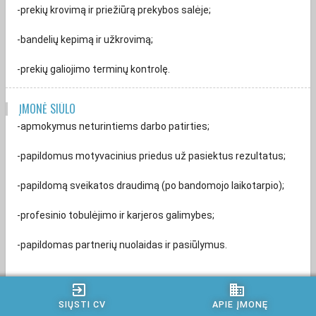
-prekių krovimą ir priežiūrą prekybos salėje;
-bandelių kepimą ir užkrovimą;
-prekių galiojimo terminų kontrolę.
ĮMONĖ SIŪLO
-apmokymus neturintiems darbo patirties;
-papildomus motyvacinius priedus už pasiektus rezultatus;
-papildomą sveikatos draudimą (po bandomojo laikotarpio);
-profesinio tobulėjimo ir karjeros galimybes;
-papildomas partnerių nuolaidas ir pasiūlymus.
exit_to_app
business
Susisieksime tik su atrinktais kandidatais.
SIŲSTI CV
APIE ĮMONĘ